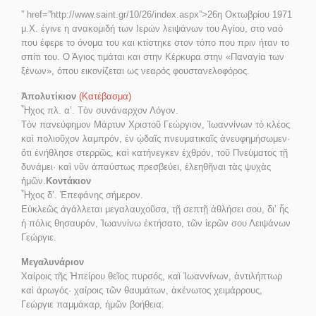
” href=”http://www.saint.gr/10/26/index.aspx”>26η Οκτωβρίου 1971
μ.Χ. έγινε η ανακομιδή των Ιερών λειψάνων του Αγίου, στο ναό
που έφερε το όνομα του και κτίστηκε στον τόπο που πριν ήταν το
σπίτι του. Ο Άγιος τιμάται και στην Κέρκυρα στην «Παναγία των
ξένων», όπου εικονίζεται ως νεαρός φουστανελοφόρος.
Ἀπολυτίκιον
(Κατέβασμα)
Ἦχος πλ. α’. Τὸν συνάναρχον Λόγον.
Τὸν πανεύφημον Μάρτυν Χριστοῦ Γεώργιον, Ἰωαννίνων τὸ κλέος
καὶ πολιοῦχον λαμπρόν, ἐν ᾠδαῖς πνευματικαῖς ἀνευφημήσωμεν·
ὅτι ἐνήθλησε στερρῶς, καὶ κατήνεγκεν ἐχθρόν, τοῦ Πνεύματος τῇ
δυνάμει· καὶ νῦν ἀπαύστως πρεσβεύει, ἐλεηθῆναι τὰς ψυχὰς
ἡμῶν.
Κοντάκιον
Ἦχος δ’. Ἐπεφάνης σήμερον.
Εὐκλεῶς ἀγάλλεται μεγαλαυχοῦσα, τῇ σεπτῇ ἀθλήσει σου, δι’ ἧς
ἡ πόλις θησαυρόν, Ἰωαννίνω ἐκτήσατο, τῶν ἱερῶν σου Λειψάνων
Γεώργιε.
Μεγαλυνάριον
Χαίροις τῆς Ἠπείρου θεῖος πυρσός, καὶ Ἰωαννίνων, ἀντιλήπτωρ
καὶ ἀρωγός· χαίροις τῶν θαυμάτων, ἀκένωτος χειμάρρους,
Γεώργιε παμμάκαρ, ἡμῶν βοήθεια.