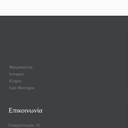
Μητροπολίτης
Ιστορικό
Κλήρος
Ιερά Μυστήρια
Επικοινωνία
Ευαγγελιστρίας 22