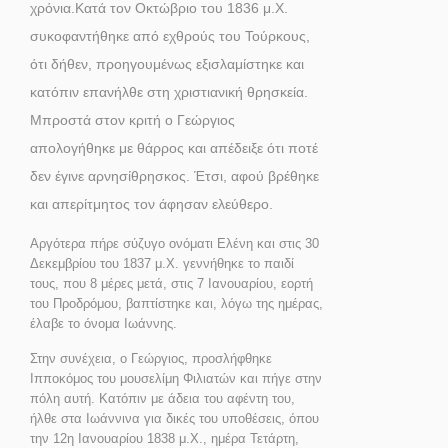
χρόνια.Κατά τον Οκτώβριο του 1836 μ.Χ.
συκοφαντήθηκε από εχθρούς του Τούρκους,
ότι δήθεν, προηγουμένως εξισλαμίστηκε και
κατόπιν επανήλθε στη χριστιανική θρησκεία.
Μπροστά στον κριτή ο Γεώργιος
απολογήθηκε με θάρρος και απέδειξε ότι ποτέ
δεν έγινε αρνησίθρησκος. Έτσι, αφού βρέθηκε
και απερίτμητος τον άφησαν ελεύθερο.
Αργότερα πήρε σύζυγο ονόματι Ελένη και στις 30
Δεκεμβρίου του 1837 μ.Χ. γεννήθηκε το παιδί
τους, που 8 μέρες μετά, στις 7 Ιανουαρίου, εορτή
του Προδρόμου, βαπτίστηκε και, λόγω της ημέρας,
έλαβε το όνομα Ιωάννης.
Στην συνέχεια, ο Γεώργιος, προσλήφθηκε
Ιπποκόμος του μουσελίμη Φιλιατών και πήγε στην
πόλη αυτή. Κατόπιν με άδεια του αφέντη του,
ήλθε στα Ιωάννινα για δικές του υποθέσεις, όπου
την 12η Ιανουαρίου 1838 μ.Χ., ημέρα Τετάρτη,