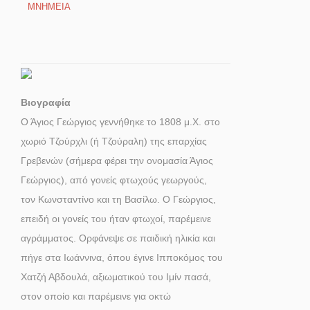
ΜΝΗΜΕΙΑ
Βιογραφία
Ο Άγιος Γεώργιος γεννήθηκε το 1808 μ.Χ. στο
χωριό Τζούρχλι (ή Τζούραλη) της επαρχίας
Γρεβενών (σήμερα φέρει την ονομασία Άγιος
Γεώργιος), από γονείς φτωχούς γεωργούς,
τον Κωνσταντίνο και τη Βασίλω. Ο Γεώργιος,
επειδή οι γονείς του ήταν φτωχοί, παρέμεινε
αγράμματος. Ορφάνεψε σε παιδική ηλικία και
πήγε στα Ιωάννινα, όπου έγινε Ιπποκόμος του
Χατζή Αβδουλά, αξιωματικού του Ιμίν πασά,
στον οποίο και παρέμεινε για οκτώ