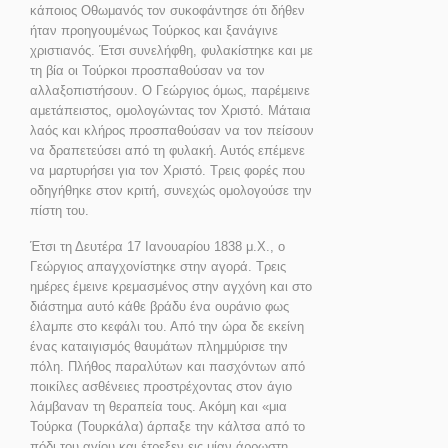
κάποιος Οθωμανός τον συκοφάντησε ότι δήθεν
ήταν προηγουμένως Τούρκος και ξανάγινε
χριστιανός. Έτσι συνελήφθη, φυλακίστηκε και με
τη βία οι Τούρκοι προσπαθούσαν να τον
αλλαξοπιστήσουν. Ο Γεώργιος όμως, παρέμεινε
αμετάπειστος, ομολογώντας τον Χριστό. Μάταια
λαός και κλήρος προσπαθούσαν να τον πείσουν
να δραπετεύσει από τη φυλακή. Αυτός επέμενε
να μαρτυρήσει για τον Χριστό. Τρεις φορές που
οδηγήθηκε στον κριτή, συνεχώς ομολογούσε την
πίστη του.
Έτσι τη Δευτέρα 17 Ιανουαρίου 1838 μ.Χ., ο
Γεώργιος απαγχονίστηκε στην αγορά. Τρεις
ημέρες έμεινε κρεμασμένος στην αγχόνη και στο
διάστημα αυτό κάθε βράδυ ένα ουράνιο φως
έλαμπε στο κεφάλι του. Από την ώρα δε εκείνη
ένας καταιγισμός θαυμάτων πλημμύρισε την
πόλη. Πλήθος παραλύτων και πασχόντων από
ποικίλες ασθένειες προστρέχοντας στον άγιο
λάμβαναν τη θεραπεία τους. Ακόμη και «μια
Τούρκα (Τουρκάλα) άρπαξε την κάλτσα από το
πόδι του αγίου και έτρεξεν εις μίαν άρρωστη