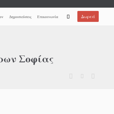
Skip
Δωρεά

ον
Δημοσιεύσεις
Επικοινωνία
to
content
ρων Σοφίας


