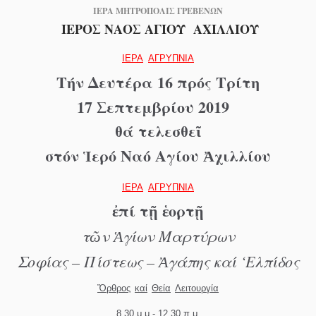
IE
ΡΑ
ΜΗΤΡΟΠΟΛΙΣ
ΓΡΕΒΕΝΩΝ
ΙΕΡΟΣ ΝΑΟΣ
ΑΓΙΟΥ ΑΧΙΛΛΙΟΥ
ΙΕΡΑ
ΑΓΡΥΠΝΙΑ
Τήν
Δευτέρα 16
πρός
Τρίτη
17
Σεπτεμβρίου
2019
θά
τελεσθεῖ
στόν
Ἱερό
Ναό
Αγίου
Ἀχιλλίου
ΙΕΡΑ
ΑΓΡΥΠΝΙΑ
ἐπί
τῇ
ἑορτῇ
τῶν
Ἁγίων
Μαρτύρων
Σοφίας – Πίστεως – Ἀγάπης
καί ‘Ελπίδος
Ὄρθρος
καί
Θεία
Λειτουργία
8.30
μ
.
μ
.- 12.30
π
.
μ
.