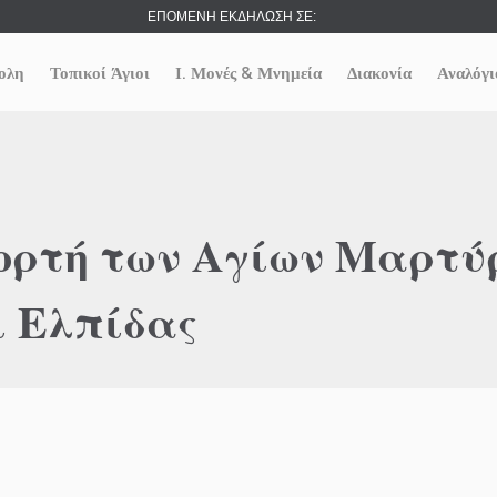
ΕΠΟΜΕΝΗ ΕΚΔΗΛΩΣΗ ΣΕ:
ολη
Τοπικοί Άγιοι
Ι. Μονές & Μνημεία
Διακονία
Αναλόγι
εορτή των Αγίων Μαρτύ
ι Ελπίδας