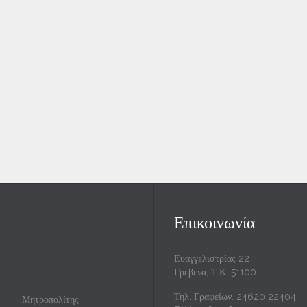
Επικοινωνία
Ευαγγελιστρίας 22
Γρεβενά, Τ.Κ. 51100
Τηλ. Γραφείων: 24620 22404
Μητροπολίτης