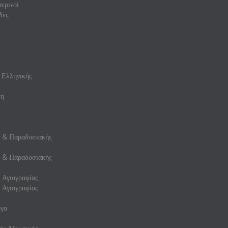
ερινοί
δες
 Ελληνικής
ση
ς & Παραδοσιακής
ς & Παραδοσιακής
 Αγιογραφίας
 Αγιογραφίας
γο