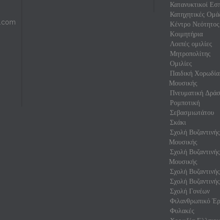
Κατανυκτικοί Εσπ
Κατηχητικές Ομά
l.com
Κέντρο Νεότητος
Κοιμητήρια
Λοιπές ομιλίες
Μητροπολίτης
Ομιλίες
Παιδική Χορωδία
Μουσικής
Πνευματική Δρά
Ρομποτική
Σεβασμιωτάτου
Σκάκι
Σχολή Βυζαντινή
Μουσικής
Σχολή Βυζαντινή
Μουσικής
Σχολή Βυζαντινής
Σχολή Βυζαντινής
Σχολή Γονέων
Φιλανθρωπικό Έρ
Φυλακές