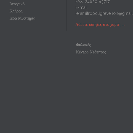
FAX: 24620 83717
Ιστορικό
E-mail:
Κλήρος
ieramitropoligrevenon@gmai
Ιερά Μυστήρια
Λάβετε οδηγίες στο χάρτη
→
Φυλακές
Κέντρο Νεότητος