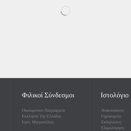
Φιλικοί Σύνδεσμοι
Ιστολόγιο
Οικουμενικό Πατριαρχείο
Ανακοινώσεις
Εκκλησία Της Ελλάδος
Γηροκομείο
Ιερές Μητροπόλεις
Εκδηλώσεις
Εξομολόγηση