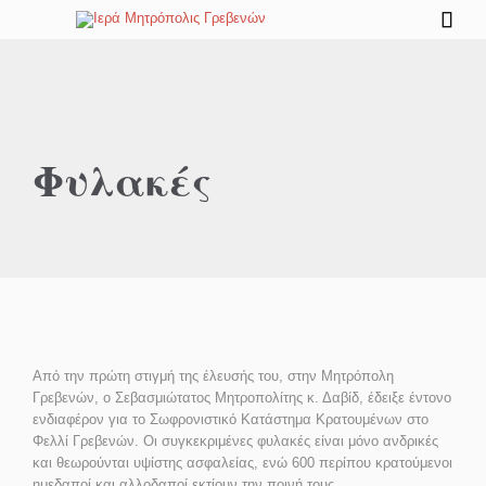

Φυλακές
Από την πρώτη στιγμή της έλευσής του, στην Μητρόπολη
Γρεβενών, ο Σεβασμιώτατος Μητροπολίτης κ. Δαβίδ, έδειξε έντονο
ενδιαφέρον για το Σωφρονιστικό Κατάστημα Κρατουμένων στο
Φελλί Γρεβενών. Οι συγκεκριμένες φυλακές είναι μόνο ανδρικές
και θεωρούνται υψίστης ασφαλείας, ενώ 600 περίπου κρατούμενοι
ημεδαποί και αλλοδαποί εκτίουν την ποινή τους.