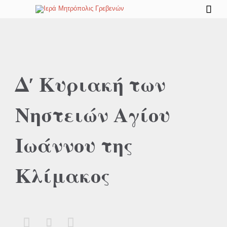

Δ′ Κυριακή των
Νηστειών Αγίου
Ιωάννου της
Κλίμακος


