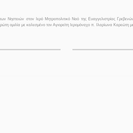
των Νηστειών στον Ιερό Μητροπολιτικό Ναό της Ευαγγελιστρίας Γρεβενώ
ώτη ομιλία με καλεσμένο τον Αγιορείτη Ιερομόναχο π. Ιλαρίωνα Καρεώτη με