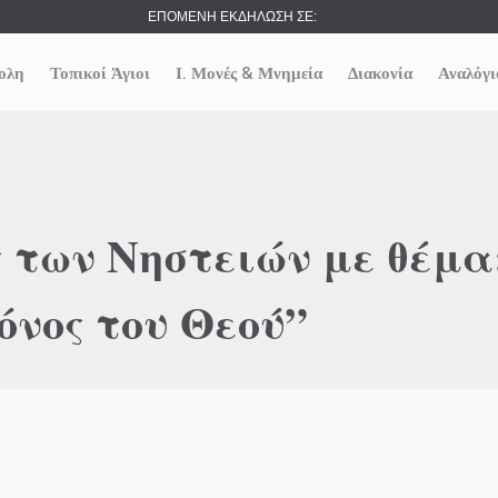
ΕΠΟΜΕΝΗ ΕΚΔΗΛΩΣΗ ΣΕ:
ολη
Τοπικοί Άγιοι
Ι. Μονές & Μνημεία
Διακονία
Αναλόγι
 των Νηστειών με θέμα
όνος του Θεού”