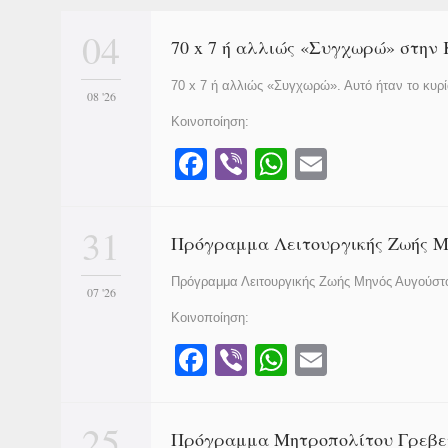
04
70 x 7 ή αλλιώς «Συγχωρώ» στη
70 x 7 ή αλλιώς «Συγχωρώ». Αυτό ήταν το κυ
08 '26
Κοινοποίηση:
F
Vi
W
E
a
b
h
m
c
er
at
ail
31
Πρόγραμμα Λειτουργικής Ζωής Μ
e
s
Πρόγραμμα Λειτουργικής Ζωής Μηνός Αυγούστου
b
A
07 '26
o
p
Κοινοποίηση:
o
p
F
Vi
W
E
k
a
b
h
m
c
er
at
ail
25
Πρόγραμμα Μητροπολίτου Γρεβεν