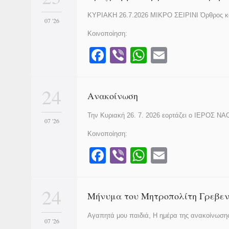
e
s
ΚΥΡΙΑΚΗ 26.7.2026 ΜΙΚΡΟ ΣΕΙΡΙΝΙ Όρθρος κα
b
A
07 '26
o
p
Κοινοποίηση:
o
p
F
Vi
W
E
k
a
b
h
m
c
er
at
ail
24
Ανακοίνωση
e
s
Την Κυριακή 26. 7. 2026 εορτάζει ο ΙΕΡΟΣ
b
A
07 '26
o
p
Κοινοποίηση:
o
p
F
Vi
W
E
k
a
b
h
m
c
er
at
ail
24
Μήνυμα του Μητροπολίτη Γρεβεν
e
s
Αγαπητά μου παιδιά, Η ημέρα της ανακοίνωσ
b
A
07 '26