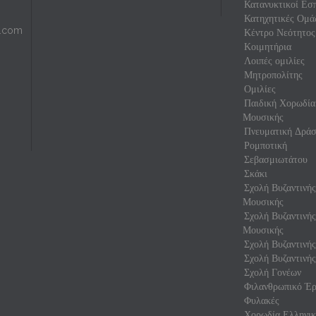
Κατανυκτικοί Εσπ
Κατηχητικές Ομά
l.com
Κέντρο Νεότητος
Κοιμητήρια
Λοιπές ομιλίες
Μητροπολίτης
Ομιλίες
Παιδική Χορωδία
Μουσικής
Πνευματική Δρά
Ρομποτική
Σεβασμιωτάτου
Σκάκι
Σχολή Βυζαντινή
Μουσικής
Σχολή Βυζαντινή
Μουσικής
Σχολή Βυζαντινής
Σχολή Βυζαντινής
Σχολή Γονέων
Φιλανθρωπικό Έρ
Φυλακές
Χορωδία Ελληνικ