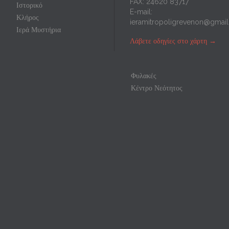
FAX: 24620 83717
Ιστορικό
E-mail:
Κλήρος
ieramitropoligrevenon@gmai
Ιερά Μυστήρια
Λάβετε οδηγίες στο χάρτη
→
Φυλακές
Κέντρο Νεότητος