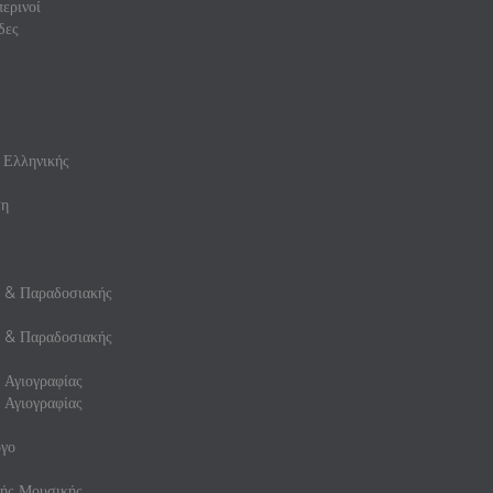
ερινοί
δες
 Ελληνικής
ση
ς & Παραδοσιακής
ς & Παραδοσιακής
 Αγιογραφίας
 Αγιογραφίας
γο
ής Μουσικής