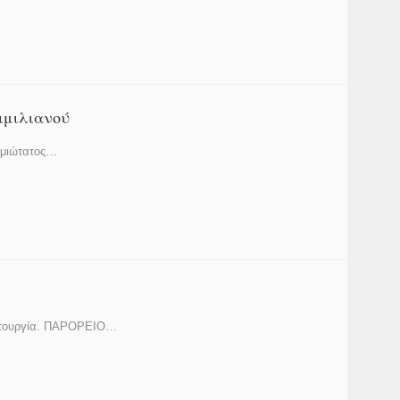
ιμιλιανού
σμιώτατος…
τουργία. ΠΑΡΟΡΕΙΟ…