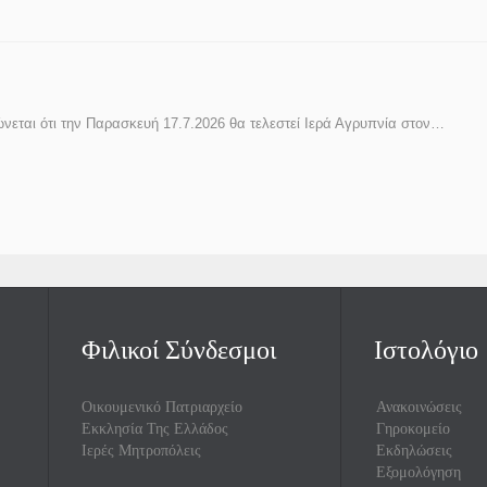
εται ότι την Παρασκευή 17.7.2026 θα τελεστεί Ιερά Αγρυπνία στον…
Φιλικοί Σύνδεσμοι
Ιστολόγιο
Οικουμενικό Πατριαρχείο
Ανακοινώσεις
Εκκλησία Της Ελλάδος
Γηροκομείο
Ιερές Μητροπόλεις
Εκδηλώσεις
Εξομολόγηση