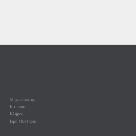
Μητροπολίτης
Ιστορικό
Κλήρος
Ιερά Μυστήρια