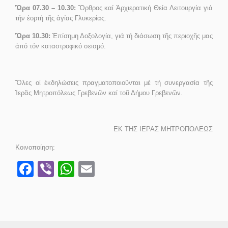
Ὥρα 07.30 – 10.30:
Ὄρθρος καί Ἀρχιερατική Θεία Λειτουργία γιά
τήν ἑορτή τῆς ἁγίας Γλυκερίας.
Ὥρα 10.30:
Ἐπίσημη Δοξολογία, γιά τή διάσωση τῆς περιοχῆς μας
ἀπό τόν καταστροφικό σεισμό.
Ὅλες οἱ ἐκδηλώσεις πραγματοποιοῦνται μέ τή συνεργασία τῆς
Ἱερᾶς Μητροπόλεως Γρεβενῶν καί τοῦ Δήμου Γρεβενῶν.
ΕΚ ΤΗΣ ΙΕΡΑΣ ΜΗΤΡΟΠΟΛΕΩΣ
Κοινοποίηση:
Facebook
Viber
WhatsApp
Email