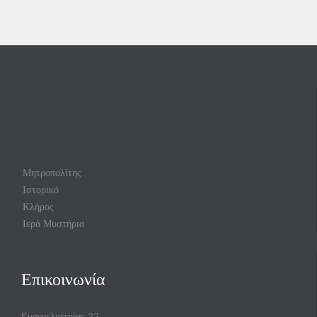
Μητροπολίτης
Ιστορικό
Κλήρος
Ιερά Μυστήρια
Επικοινωνία
Ευαγγελιστρίας 22