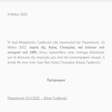
9 Μαΐου 2022
Ἡ Ἱερά Μητρόπολις Γρεβενῶν σᾶς προσκαλεῖ τήν Παρασκευή 13
Μαΐου 2022,
ἑορτή τῆς Ἁγίας Γλυκερίας
καί ἐπέτειο τοῦ
σεισμοῦ τοῦ 1995,
ὅπως προσέλθετε στήν ἐπίσημη δοξολογία
γιά τή διάσωση τῆς περιοχῆς μας ἀπό τόν καταστροφικό σεισμό, ἡ
ὁποῖα θά γίνει στόν Ἱερό Ναό Ἁγίας Γλυκερίας Βάρης Γρεβενῶν.
Πρόγραμμα
Παρασκευή 13-5-2022 – Βάρη Γρεβενῶν