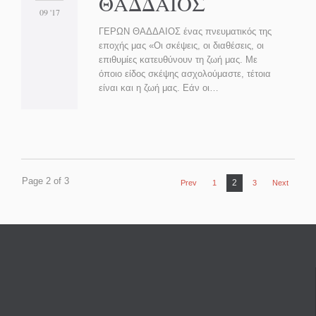
ΘΑΔΔΑΙΟΣ
09 '17
ΓΕΡΩΝ ΘΑΔΔΑΙΟΣ ένας πνευματικός της
εποχής μας «Οι σκέψεις, οι διαθέσεις, οι
επιθυμίες κατευθύνουν τη ζωή μας. Με
όποιο είδος σκέψης ασχολούμαστε, τέτοια
είναι και η ζωή μας. Εάν οι…
Page 2 of 3
2
Prev
1
3
Next