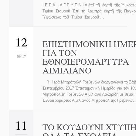
Ι Ε Ρ Α Α Γ Ρ Υ Π Ν Ι Α ἐπί τῇ ἑορτῇ τῆς Ὑψώσ
Τιμίου Σταυροῦ Ἐπί τῇ λαμπρᾶ ἑορτῇ τῆς Παγκο
Ὑψώσεως τοῦ Τιμίου Σταυροῦ …
12
ΕΠΙΣΤΗΜΟΝΙΚΗ ΗΜΕ
ΓΙΑ ΤΟΝ
09 '17
ΕΘΝΟΪΕΡΟΜΑΡΤΥΡΑ
ΑΙΜΙΛΙΑΝΟ
Ἡ Ἱερά Μητρόπολή Γρεβενῶν διοργανώνει τό Σάβ
Σεπτεμβρίου 2017 Ἐπιστημονική Ἡμερίδα γιά τόν ἐθ
Μητροπολίτη Γρεβενῶν Αἰμιλιανό Λαζαρίδη μέ θέμα: 
Ἐθνοϊερομάρτυς Αἰμιλιανός Μητροπολίτης Γρεβενῶν
11
ΤΟ ΚΟΥΔΟΥΝΙ ΧΤΥΠΗ
ΟΛΑ ΤΑ ΣΧΟΛΕΙΑ