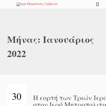

Μήνας:
Ιανουάριος
2022
30
Η εορτή των Τριών Ιε
στον Ιερό Μητροπολιτι