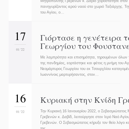
Μητροπολίτης Γρεβενών κ. Δαβίδ χοροστάτησε στον 
πανηγυρίζοντος ιερού ναού στο χωριό Ταξιάρχης. Τη
του Αγίου, ο…
17
Γιόρτασε η γενέτειρα τ
Γεωργίου του Φουσταν
01 '22
Με λαμπρότητα και επισημότητα, τηρουμένων όλων 
της πανδημίας, εορτάστηκε και φέτος η μνήμη του Α
Νεομάρτυρος Γεωργίου του εκ Τσουρχλίου καταγομέν
Ιωαννίνοις μαρτυρήσαντος, στον…
16
Κυριακή στην Κνίδη Γ
Την Κυριακή 16 Ιανουαρίου 2022, ο Σεβασμιώτατος 
01 '22
Γρεβενών κ. Δαβίδ, λειτούργησε στον Ιερό Ναό Αγίο
Γρεβενών. O Σεβασμιώτατος κήρυξε τον θείο λόγο κα
της…