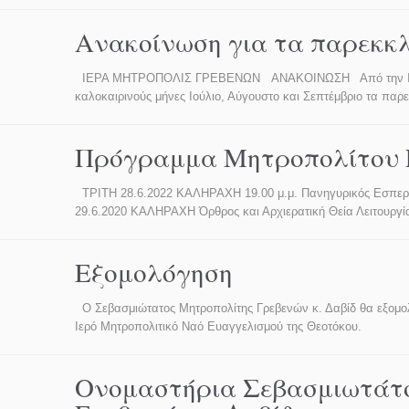
Ανακοίνωση για τα παρεκκ
ΙΕΡΑ ΜΗΤΡΟΠΟΛΙΣ ΓΡΕΒΕΝΩΝ ANAKOINΩΣΗ Από την Ιερά Μ
καλοκαιρινούς μήνες Ιούλιο, Αύγουστο και Σεπτέμβριο τα πα
Πρόγραμμα Μητροπολίτου Γ
TΡΙΤΗ 28.6.2022 ΚΑΛΗΡΑΧΗ 19.00 μ.μ. Πανηγυρικός Εσπερ
29.6.2020 ΚΑΛΗΡΑΧΗ Όρθρος και Αρχιερατική Θεία Λειτουρ
Εξομολόγηση
Ο Σεβασμιώτατος Μητροπολίτης Γρεβενών κ. Δαβίδ θα εξομολογ
Ιερό Μητροπολιτικό Ναό Ευαγγελισμού της Θεοτόκου.
Ονομαστήρια Σεβασμιωτάτ