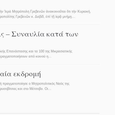
 Μητρόπολη Γρεβενῶν ἀνακοινοῦται ὅτι τήν Κυριακή,
τροπολίτης Γρεβενῶν κ. Δαβίδ, ἐπί τῇ ἱερᾷ μνήμῃ…
ις – Συναυλία κατά των
κής Επανάστασης και τα 100 της Μικρασιατικής
α πραγματοποιήσουν από κοινού η…
αία εκδρομή
μή πραγματοποίησε ο Μητροπολιτικός Ναός της
Χρυσοβίτσας και στο Μέτσοβο. Οι…