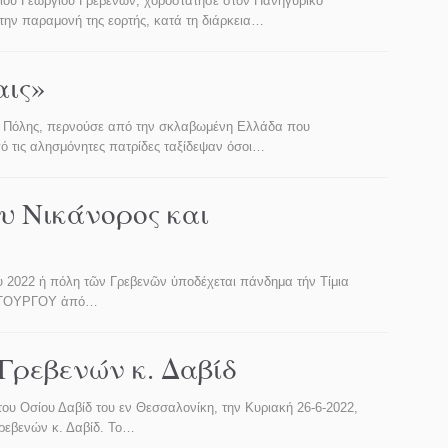
ίου Γεωργίου Γρεβενών, χοροστάτησε στον Πανηγυρικό
την παραμονή της εορτής, κατά τη διάρκεια…
αις»
α Πόλης, περνούσε από την σκλαβωμένη Ελλάδα που
ό τις αλησμόνητες πατρίδες ταξίδεψαν όσοι…
υ Νικάνορος και
 ἡ πόλη τῶν Γρεβενῶν ὑποδέχεται πάνδημα τήν Τίμια
ΑΤΟΥΡΓΟΥ ἀπό…
Γρεβενών κ. Δαβίδ
ου Οσίου Δαβίδ του εν Θεσσαλονίκη, την Κυριακή 26-6-2022,
Γρεβενών κ. Δαβίδ. Το…