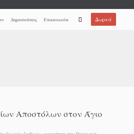
Skip
Δωρεά

ον
Δημοσιεύσεις
Επικοινωνία
to
content
γίων Αποστόλων στον Άγιο