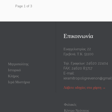
Page 1 of 3
Επικοινωνία
Ευαγγελιστρίας 22
Γρεβενά, Τ.Κ. 51100
Τηλ. Γραφείων: 24620 22404
Μητροπολίτης
FAX: 24620 83717
Ιστορικό
E-mail:
Κλήρος
ieramitropoligrevenon@gmai
Ιερά Μυστήρια
Λάβετε οδηγίες στο χάρτη
→
Φυλακές
Κέντρο Νεότητος