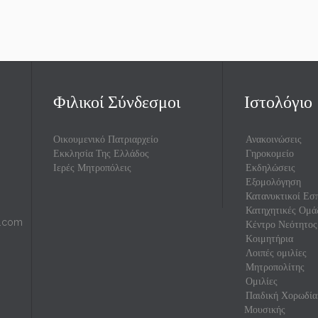
Φιλικοί Σύνδεσμοι
Ιστολόγιο
Οικουμενικό Πατριαρχείο
Ανακοινώσεις
Εκκλησία Της Ελλάδος
Γηροκομείο
Ιερές Μητροπόλεις
Εκδηλώσεις
Εξομολόγηση
Κατανυκτικοί Εσπ
Κατηχητικές Ομά
l.com
Κέντρο Νεότητος
Κοιμητήρια
Λοιπές ομιλίες
Μητροπολίτης
Ομιλίες
Παιδική Χορωδία
Μουσικής