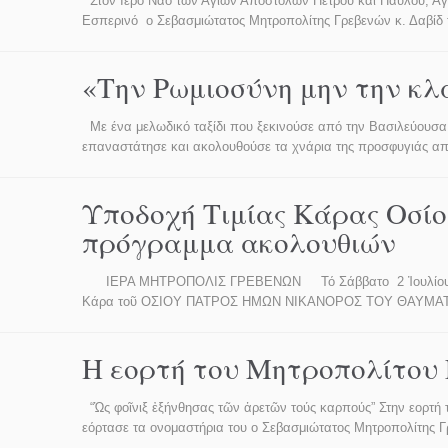
Στον Ιερό Ναό των Αγίων Αποστόλων Πέτρου και Παύλου, Αγ
Εσπερινό ο Σεβασμιώτατος Μητροπολίτης Γρεβενών κ. Δαβίδ 
«Την Ρωμιοσύνη μην την κλ
Με ένα μελωδικό ταξίδι που ξεκινούσε από την Βασιλεύουσ
επαναστάτησε και ακολουθούσε τα χνάρια της προσφυγιάς απ
Υποδοχή Τιμίας Κάρας Οσίο
πρόγραμμα ακολουθιών
ΙΕΡΑ ΜΗΤΡΟΠΟΛΙΣ ΓΡΕΒΕΝΩΝ Τό Σάββατο 2 Ἰουλίου 2022
Κάρα τοῦ ΟΣΙΟΥ ΠΑΤΡΟΣ ΗΜΩΝ ΝΙΚΑΝΟΡΟΣ ΤΟΥ ΘΑΥΜ
Η εορτή του Μητροπολίτου 
“Ὡς φοῖνιξ ἐξήνθησας τῶν ἀρετῶν τούς καρπούς” Στην εορτή τ
εόρτασε τα ονομαστήρια του ο Σεβασμιώτατος Μητροπολίτης 