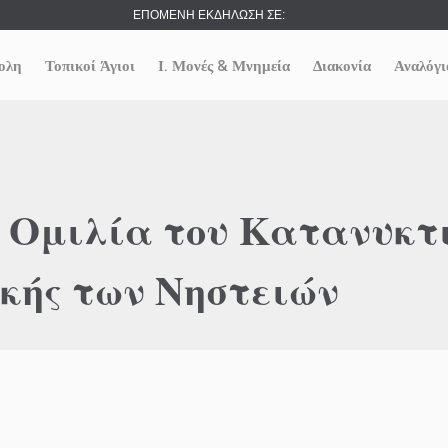
ΕΠΟΜΕΝΗ ΕΚΔΗΛΩΣΗ ΣΕ:
ολη
Τοπικοί Άγιοι
Ι. Μονές & Μνημεία
Διακονία
Αναλόγι
ν Ομιλία του Κατανυκτ
κής των Νηστειών