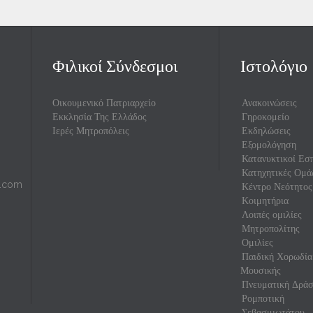
Φιλικοί Σύνδεσμοι
Ιστολόγιο
Οικουμενικό Πατριαρχείο
Ανακοινώσεις
Εκκλησία Της Ελλάδος
Γηροκομείο
Ιερές Μητροπόλεις
Εκδηλώσεις
Εξομολόγηση
Κατανυκτικοί Εσπ
Κατηχητικές Ομά
l.com
Κέντρο Νεότητος
Κοιμητήρια
Λοιπές ομιλίες
Μητροπολίτης
Ομιλίες
Παιδική Χορωδία
Μουσικής
Πνευματική Δρά
Ρομποτική
Σεβασμιωτάτου