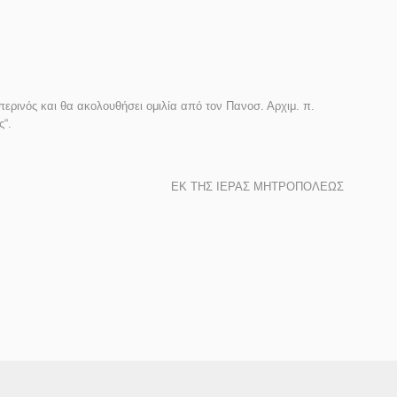
σπερινός
και θα ακολουθήσει
ομιλία
από τον
Πανοσ.
Α
ρχιμ. π.
ς
“.
ΕΚ ΤΗΣ ΙΕΡΑΣ ΜΗΤΡΟΠΟΛΕΩΣ