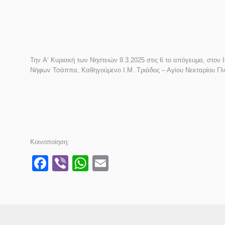
Την
A
‘
Κυριακή
των Νηστειών
9.
3
.2025
στις 6 το απόγευμα
, στον 
Νήφων Τσάππα, Καθηγούμενο
Ι
.Μ. Τριάδος –
Α
γ
ί
ου Νεκταρίου Γλ
Κοινοποίηση:
Facebook
Viber
WhatsApp
Email