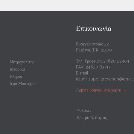
Επικοινωνία
Ευαγγελιστρίας 22
Γρεβενά, Τ.Κ. 51100
Τηλ. Γραφείων: 24620 22404
Μητροπολίτης
FAX: 24620 83717
Ιστορικό
E-mail:
Κλήρος
ieramitropoligrevenon@gmai
Ιερά Μυστήρια
Λάβετε οδηγίες στο χάρτη
→
Φυλακές
Κέντρο Νεότητος