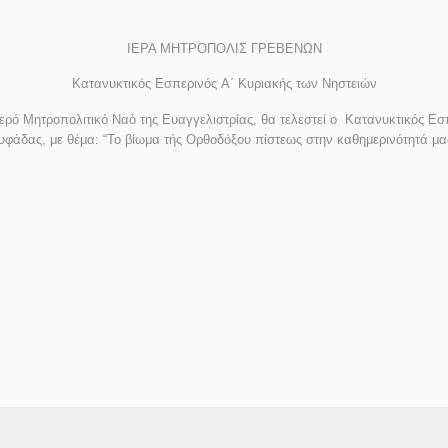
ΙΕΡΑ ΜΗΤΡΟΠΟΛΙΣ ΓΡΕΒΕΝΩΝ
Κατανυκτικός Εσπερινός
A
΄ Κυριακής των Νηστειών
Ιερό Μητροπολιτικό Ναό της Ευαγγελιστρίας
, θα τελεστεί ο Κατανυκτικός Ε
υφάδας, με θέμα: “
Το βίωμα τής Ορθοδόξου πίστεως στην καθημερινότητά μα