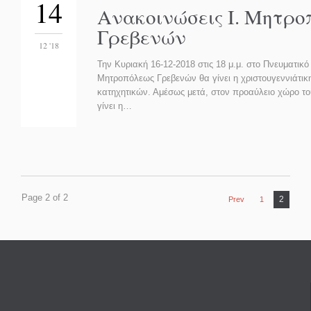
14
Ανακοινώσεις Ι. Μητρο
Γρεβενών
12 '18
Την Κυριακή 16-12-2018 στις 18 μ.μ. στο Πνευματικό 
Μητροπόλεως Γρεβενών θα γίνει η χριστουγεννιάτικη
κατηχητικών. Αμέσως μετά, στον προαύλειο χώρο τ
γίνει η…
Page 2 of 2
2
Prev
1