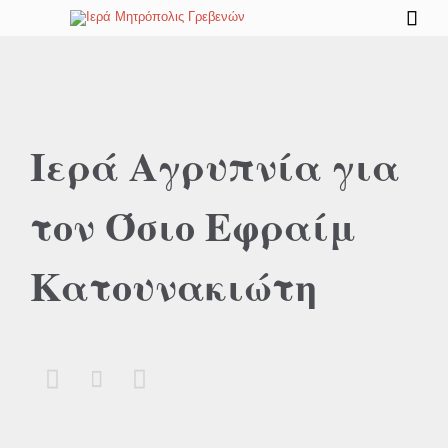

Ιερά Αγρυπνία για
τον Όσιο Εφραίμ
Κατουνακιώτη


