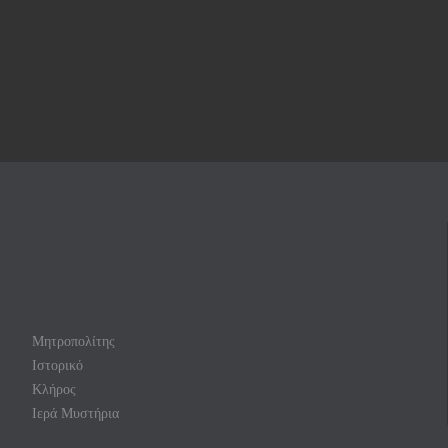
Μητροπολίτης
Ιστορικό
Κλήρος
Ιερά Μυστήρια