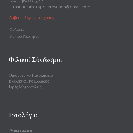
FAX: 24620 83717
E-mail:
ieramitropoligrevenon@gmail.com
Λάβετε οδηγίες στο χάρτη
→
Φυλακές
Κέντρο Νεότητος
Φιλικοί Σύνδεσμοι
Οικουμενικό Πατριαρχείο
Εκκλησία Της Ελλάδος
Ιερές Μητροπόλεις
Ιστολόγιο
Ανακοινώσεις