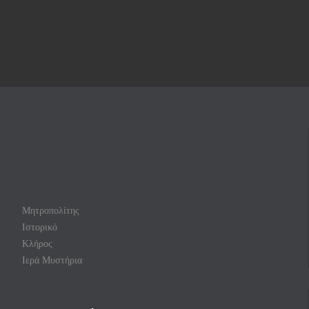
Μητροπολίτης
Ιστορικό
Κλήρος
Ιερά Μυστήρια