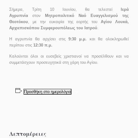
Σήμερα, Τρίτη 10 Ιουνίου, θα τελεστεί
Ιερά
Αγρυπνία
στον
Μητροπολιτικό Ναό Ευαγγελισμού της
Θεοτόκου
, με την ευκαιρία της εορτής του
Αγίου Λουκά,
Αρχιεπισκόπου Συμφερουπόλεως του Ιατρού
.
Η αγρυπνία θα αρχίσει στις
9:30 μ.μ.
και θα ολοκληρωθεί
περίπου στις
12:30 π.μ.
Καλούνται όλοι οι ευσεβείς χριστιανοί να προσέλθουν και να
συμμετάσχουν προσευχητικά στη χάρη του Αγίου.
Προσθήκη στο ημερολόγιο
Λεπτομέρειες