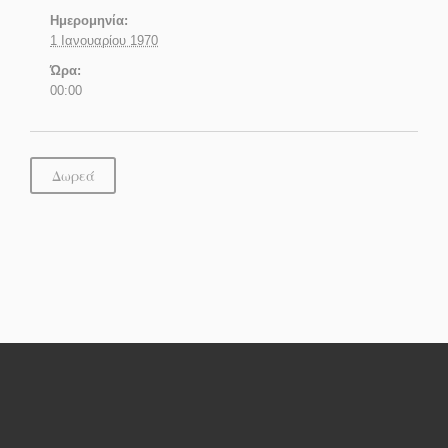
Ημερομηνία:
1 Ιανουαρίου 1970
Ώρα:
00:00
Δωρεά
Ανερχόμενες Εκδηλώσεις