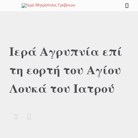

Ιερά Αγρυπνία επί
τη εορτή του Αγίου
Λουκά του Ιατρού

