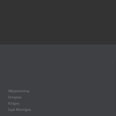
Μητροπολίτης
Ιστορικό
Κλήρος
Ιερά Μυστήρια