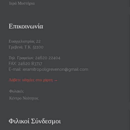
Ιερά Μυστήρια
Επικοινωνία
Ευαγγελιστρίας 22
Γρεβενά, Τ.Κ. 51100
Τηλ. Γραφείων: 24620 22404
FAX: 24620 83717
E-mail:
ieramitropoligrevenon@gmail.com
Λάβετε οδηγίες στο χάρτη
→
Φυλακές
Κέντρο Νεότητος
Φιλικοί Σύνδεσμοι