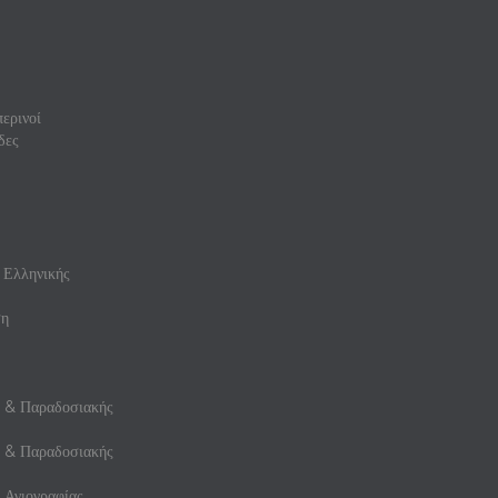
ερινοί
δες
 Ελληνικής
ση
ς & Παραδοσιακής
ς & Παραδοσιακής
 Αγιογραφίας