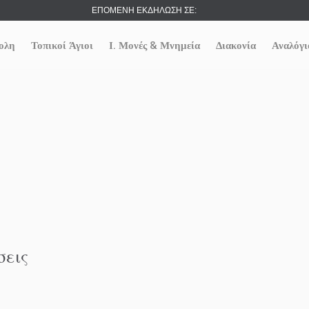
ΕΠΟΜΕΝΗ ΕΚΔΗΛΩΣΗ ΣΕ:
ολη
Τοπικοί Άγιοι
Ι. Μονές & Μνημεία
Διακονία
Αναλόγι
σεις