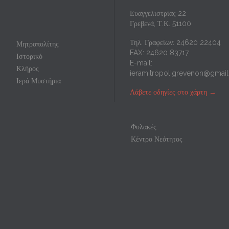
Ευαγγελιστρίας 22
Γρεβενά, Τ.Κ. 51100
Τηλ. Γραφείων: 24620 22404
Μητροπολίτης
FAX: 24620 83717
Ιστορικό
E-mail:
Κλήρος
ieramitropoligrevenon@gmai
Ιερά Μυστήρια
Λάβετε οδηγίες στο χάρτη
→
Φυλακές
Κέντρο Νεότητος