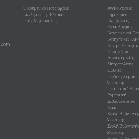
Οικουμενικό Πατριαρχείο
Ανακοινώσεις
Εκκλησία Της Ελλάδος
Γηροκομείο
Ιερές Μητροπόλεις
Εκδηλώσεις
Εξομολόγηση
Κατανυκτικοί Εσπ
Κατηχητικές Ομά
l.com
Κέντρο Νεότητος
Κοιμητήρια
Λοιπές ομιλίες
Μητροπολίτης
Ομιλίες
Παιδική Χορωδία
Μουσικής
Πνευματική Δρά
Ρομποτική
Σεβασμιωτάτου
Σκάκι
Σχολή Βυζαντινή
Μουσικής
Σχολή Βυζαντινή
Μουσικής
Σχολή Βυζαντινής