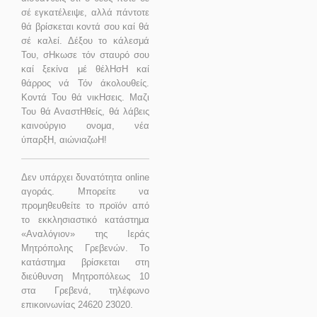
σέ εγκατέλειψε, αλλά πάντοτε
θά βρίσκεται κοντά σου καί θά
σέ καλεί. Δέξου το κάλεσμά
Του, σΗκωσε τόν σταυρό σου
καί ξεκίνα μέ θέλΗσΗ καί
θάρρος νά Τόν άκολουθείς.
Κοντά Του θά νικΗσεις. Μαζι
Του θά ΑναστΗθείς, θά λάβεις
καινούργιο ονομα, νέα
ύπαρξΗ, αιώνιαζωΗ!
Δεν υπάρχει δυνατότητα online
αγοράς. Μπορείτε να
προμηθευθείτε το προϊόν από
το εκκλησιαστικό κατάστημα
«Αναλόγιον» της Ιεράς
Μητρόπολης Γρεβενών. Το
κατάστημα βρίσκεται στη
διεύθυνση Μητροπόλεως 10
στα Γρεβενά, τηλέφωνο
επικοινωνίας 24620 23020.