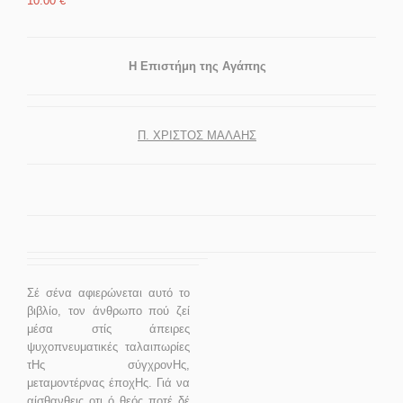
10.00
€
Η Επιστήμη της Αγάπης
Π. ΧΡΙΣΤΟΣ ΜΑΛΑΗΣ
Σέ σένα αφιερώνεται αυτό το
βιβλίο, τον άνθρωπο πού ζεί
μέσα στίς άπειρες
ψυχοπνευματικές ταλαιπωρίες
τΗς σύγχρονΗς,
μεταμοντέρνας έποχΗς. Γιά να
αίσθανθεις οτι ό θεός ποτέ δέ