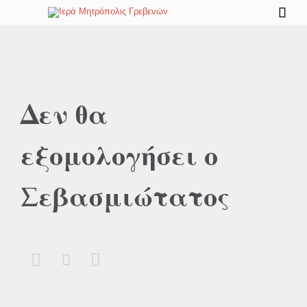

Δεν θα
εξομολογήσει ο
Σεβασμιώτατος


