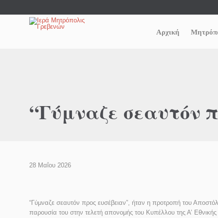
Αρχική
Μητρόπ
“Γύμναζε σεαυτόν π
28 Μαΐου 2026
“Γύμναζε σεαυτόν προς ευσέβειαν”, ήταν η προτροπή του Αποστόλ
παρουσία του στην τελετή απονομής του Κυπέλλου της Α’ Εθνικής