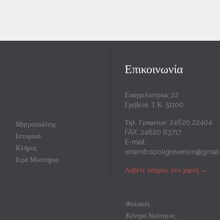
Επικοινωνία
Ευαγγελιστρίας 22
Γρεβενά, Τ.Κ. 51100
Τηλ. Γραφείων: 24620 22404
Μητροπολίτης
FAX: 24620 83717
Ιστορικό
E-mail:
Κλήρος
ieramitropoligrevenon@gmai
Ιερά Μυστήρια
Λάβετε οδηγίες στο χάρτη
→
Φυλακές
Κέντρο Νεότητος