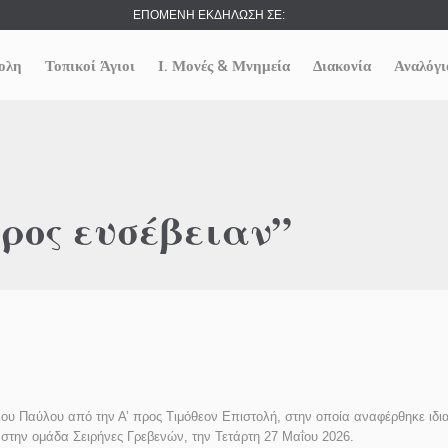
ΕΠΟΜΕΝΗ ΕΚΔΗΛΩΣΗ ΣΕ:
ολη
Τοπικοί Άγιοι
Ι. Μονές & Μνημεία
Διακονία
Αναλόγι
ρος ευσέβειαν”
ου Παύλου από την Α’ προς Τιμόθεον Επιστολή, στην οποία αναφέρθηκε ιδι
 στην ομάδα Σειρήνες Γρεβενών, την Τετάρτη 27 Μαΐου 2026.