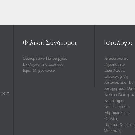
Φιλικοί Σύνδεσμοι
Ιστολόγιο
Οικουμενικό Πατριαρχείο
Ανακοινώσεις
Εκκλησία Της Ελλάδος
Γηροκομείο
Ιερές Μητροπόλεις
Εκδηλώσεις
Εξομολόγηση
Κατανυκτικοί Εσπ
Κατηχητικές Ομά
l.com
Κέντρο Νεότητος
Κοιμητήρια
Λοιπές ομιλίες
Μητροπολίτης
Ομιλίες
Παιδική Χορωδία
Μουσικής