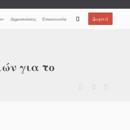
Skip
Δωρεά

ον
Δημοσιεύσεις
Επικοινωνία
to
content
ών για το


