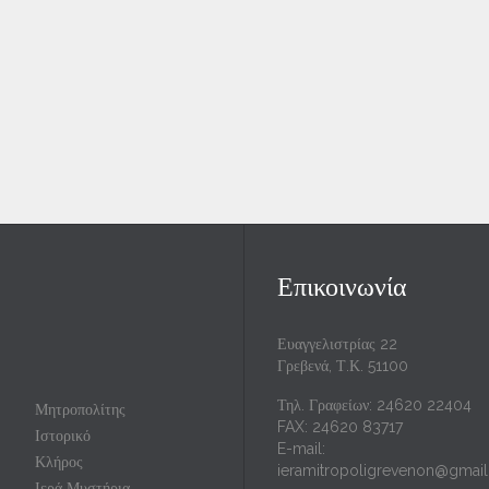
Επικοινωνία
Ευαγγελιστρίας 22
Γρεβενά, Τ.Κ. 51100
Τηλ. Γραφείων: 24620 22404
Μητροπολίτης
FAX: 24620 83717
Ιστορικό
E-mail:
Κλήρος
ieramitropoligrevenon@gmai
Ιερά Μυστήρια