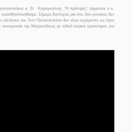
γυναικολόγος κ. Στ. Καραγκούνης. “Η πρόληψη”, σημείωσε ο κ.
α ευαισθητοποιηθούμε. Σήμερα δυστυχώς μια στις δύο γυναίκες δεν
άν εξετάσεις του Τεστ Παπανικολάου δεν είναι ευχάριστες ως προς
 συνεργασία της Μητροπόλεως με ειδικό ιατρικό εργαστήριο, για