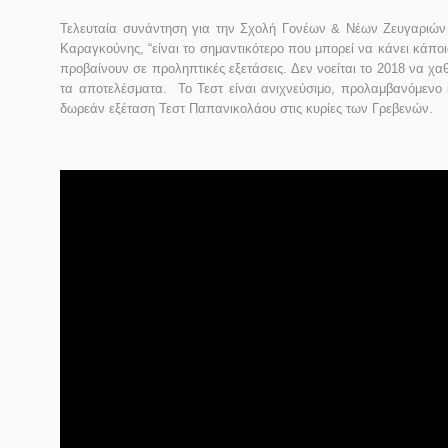
Τελευταία συνάντηση για την Σχολή Γονέων & Νέων Ζευγαριών 
Καραγκούνης, “είναι το σημαντικότερο που μπορεί να κάνει κάποι
προβαίνουν σε προληπτικές εξετάσεις. Δεν νοείται το 2018 να χα
τα αποτελέσματα. Το Τεστ είναι ανιχνεύσιμο, προλαμβανόμενο κ
δωρεάν εξέταση Τεστ Παπανικολάου στις κυρίες των Γρεβενών.