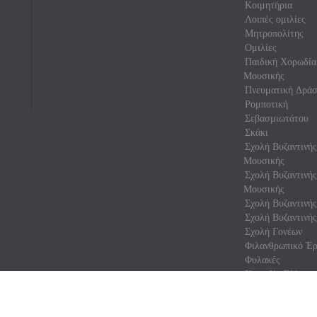
Κοιμητήρια
Λοιπές ομιλίες
Μητροπολίτης
Ομιλίες
Παιδική Χορωδία
Μουσικής
Πνευματική Δρά
Ρομποτική
Σεβασμιωτάτου
Σκάκι
Σχολή Βυζαντινή
Μουσικής
Σχολή Βυζαντινή
Μουσικής
Σχολή Βυζαντινής
Σχολή Βυζαντινής
Σχολή Γονέων
Φιλανθρωπικό Έρ
Φυλακές
Χορωδία Ελληνικ
Χορωδία Ελληνικ
Χορωδία Νέων Ελ
Μουσικής