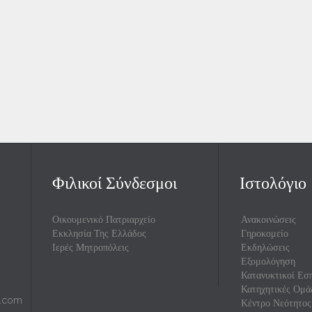
Φιλικοί Σύνδεσμοι
Ιστολόγιο
Οικουμενικό Πατριαρχείο
Ανακοινώσεις
Εκκλησία Της Ελλάδος
Γηροκομείο
Ιερές Μητροπόλεις
Εκδηλώσεις
Εξομολόγηση
Κατανυκτικοί Εσπ
Κατηχητικές Ομά
l.com
Κέντρο Νεότητος