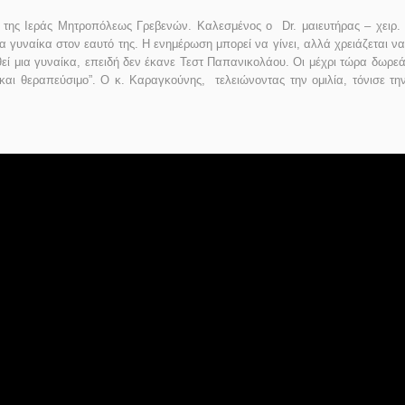
της Ιεράς Μητροπόλεως Γρεβενών. Καλεσμένος ο Dr. μαιευτήρας – χειρ. 
α γυναίκα στον εαυτό της. Η ενημέρωση μπορεί να γίνει, αλλά χρειάζεται ν
θεί μια γυναίκα, επειδή δεν έκανε Τεστ Παπανικολάου. Οι μέχρι τώρα δωρε
αι θεραπεύσιμο”. Ο κ. Καραγκούνης, τελειώνοντας την ομιλία, τόνισε την