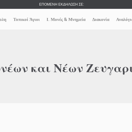
ΕΠΟΜΕΝΗ ΕΚΔΗΛΩΣΗ ΣΕ:
ολη
Τοπικοί Άγιοι
Ι. Μονές & Μνημεία
Διακονία
Αναλόγι
νέων και Νέων Ζευγαρι