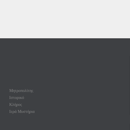
Μητροπολίτης
Ιστορικό
Κλήρος
Ιερά Μυστήρια