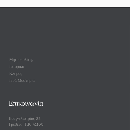
Μητροπολίτης
Ιστορικό
Κλήρος
Ιερά Μυστήρια
Επικοινωνία
Ευαγγελιστρίας 22
Γρεβενά, Τ.Κ. 51100