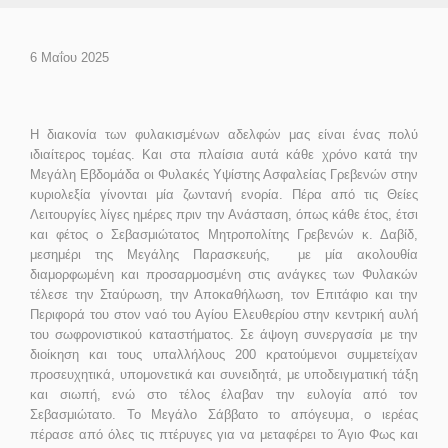
6 Μαΐου 2025
Η διακονία των φυλακισμένων αδελφών μας είναι ένας πολύ
ιδιαίτερος τομέας. Και στα πλαίσια αυτά κάθε χρόνο κατά την
Μεγάλη Εβδομάδα οι Φυλακές Υψίστης Ασφαλείας Γρεβενών στην
κυριολεξία γίνονται μία ζωντανή ενορία. Πέρα από τις Θείες
Λειτουργίες λίγες ημέρες πριν την Ανάσταση, όπως κάθε έτος, έτσι
και φέτος ο Σεβασμιώτατος Μητροπολίτης Γρεβενών κ. Δαβίδ,
μεσημέρι της Μεγάλης Παρασκευής, με μία ακολουθία
διαμορφωμένη και προσαρμοσμένη στις ανάγκες των Φυλακών
τέλεσε την Σταύρωση, την Αποκαθήλωση, τον Επιτάφιο και την
Περιφορά του στον ναό του Αγίου Ελευθερίου στην κεντρική αυλή
του σωφρονιστικού καταστήματος. Σε άψογη συνεργασία με την
διοίκηση και τους υπαλλήλους 200 κρατούμενοι συμμετείχαν
προσευχητικά, υπομονετικά και συνειδητά, με υποδειγματική τάξη
και σιωπή, ενώ στο τέλος έλαβαν την ευλογία από τον
Σεβασμιώτατο. Το Μεγάλο Σάββατο το απόγευμα, ο ιερέας
πέρασε από όλες τις πτέρυγες για να μεταφέρει το Άγιο Φως και