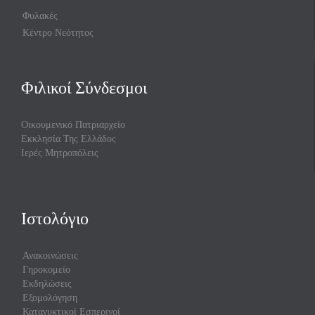
Φυλακές
Κέντρο Νεότητος
Φιλικοί Σύνδεσμοι
Οικουμενικό Πατριαρχείο
Εκκλησία Της Ελλάδος
Ιερές Μητροπόλεις
Ιστολόγιο
Ανακοινώσεις
Γηροκομείο
Εκδηλώσεις
Εξομολόγηση
Κατανυκτικοί Εσπερινοί