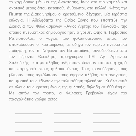
το χαρμόσυνο μήνυμα της Ανάστασης, ίσως στο πιο χαμηλό και
σκοτεινό μέρος όπου κατοικούν άνθρωποι, στα κελλιά. Φέτος την
Πέμπτη της Διακαινησίμου οι κρατούμενοι δέχτηκαν μία τεράστια
ευλογία. Η Αδελφότητα της Οσίας Ξένης που εποπτεύει την
Διακονία των Φυλακισμένων «Άγιος Ληστής του Γολγοθά», της
οποίας πνευματικός δημιουργός ήταν ο γρεβενιώτης π. Γερβάσιος
Ραπτόπουλος, ο «άγιος των φυλακισμένων», όπως τον
αποκαλούσαν οι κρατούμενοι, με οδηγό τον τωρινό πνευματικό
ποδηγέτη, τον π. Νήφωνα τον Βατοπαιδινό, συνοδευόμενο από
τον Γέροντα Θεόκλητο, προηγούμενο Ι.Μ. Αγ. Αρσενίου
Χαλκιδικής και με πλήθος ανθρώπων έδωσαν απίστευτη χαρά
και παρηγοριά στους φυλακισμένους. Τους τραγούδησαν, τους
μίλησαν, τους αγκάλιασαν, τους έφεραν πλήθος από αναγκαία,
και φυσικά τους έδωσαν την πολυπόθητη τηλεκάρτα. Κι όλα αυτά
σε όλους τους κρατουμένους της φυλακής, δηλαδή σε 600 άτομα.
Με αυτόν τον τρόπο, οι Φυλακές Γρεβενών είχαν πιο
πασχαλιάτικο χρώμα φέτος.