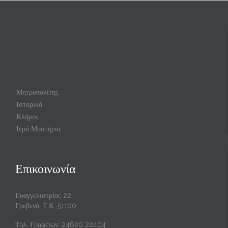
Μητροπολίτης
Ιστορικό
Κλήρος
Ιερά Μυστήρια
Επικοινωνία
Ευαγγελιστρίας 22
Γρεβενά, Τ.Κ. 51100
Τηλ. Γραφείων: 24620 22404