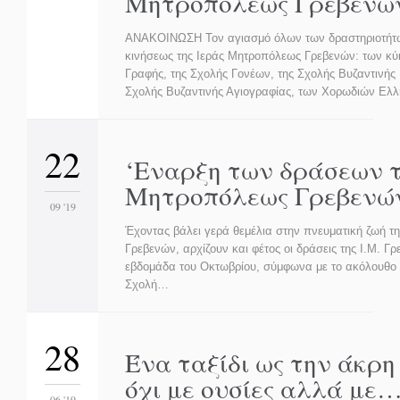
Μητροπόλεως Γρεβενώ
ΑΝΑΚΟΙΝΩΣΗ Τον αγιασμό όλων των δραστηριοτήτω
κινήσεως της Ιεράς Μητροπόλεως Γρεβενών: των κύ
Γραφής, της Σχολής Γονέων, της Σχολής Βυζαντινής 
Σχολής Βυζαντινής Αγιογραφίας, των Χορωδιών Ελ
22
‘Εναρξη των δράσεων τ
Μητροπόλεως Γρεβενώ
09 '19
Έχοντας βάλει γερά θεμέλια στην πνευματική ζωή τ
Γρεβενών, αρχίζουν και φέτος οι δράσεις της Ι.Μ. Γ
εβδομάδα του Οκτωβρίου, σύμφωνα με το ακόλουθο
Σχολή…
28
Ένα ταξίδι ως την άκρη 
όχι με ουσίες αλλά με
06 '19