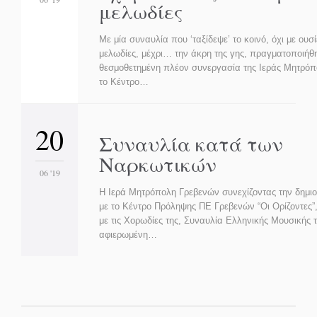
μελωδίες
Με μία συναυλία που ‘ταξίδεψε’ το κοινό, όχι με ουσ
μελωδίες, μέχρι… την άκρη της γης, πραγματοποιήθ
θεσμοθετημένη πλέον συνεργασία της Ιεράς Μητρόπ
το Κέντρο…
20
Συναυλία κατά των
Ναρκωτικών
06 '19
Η Ιερά Μητρόπολη Γρεβενών συνεχίζοντας την δημι
με το Κέντρο Πρόληψης ΠΕ Γρεβενών “Οι Ορίζοντες”
με τις Χορωδίες της, Συναυλία Ελληνικής Μουσικής 
αφιερωμένη…