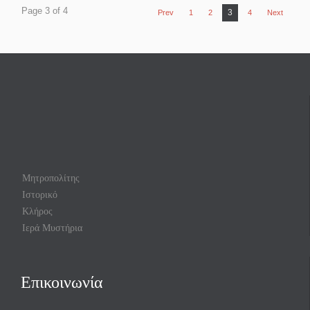
Page 3 of 4
3
Prev
1
2
4
Next
Μητροπολίτης
Ιστορικό
Κλήρος
Ιερά Μυστήρια
Επικοινωνία