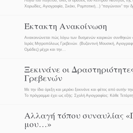
Λόγω του παγετού, όλες οι δράσεις του Κέντρου Νεότητας τη
Χορωδίες, Αγιογραφία, Σκάκι, Ρομποτική…) “παγώνουν” την δρ
Έκτακτη Ανακοίνωση
Ανακοινώνεται πώς λόγω των δυσμενών καιρικών συνθηκών αν
Ιεράς Μητροπόλεως Γρεβενών. (Βυζαντινή Μουσική, Αγιογραφί
Ομάδες) μέχρι και την…
Ξεκινάνε οι Δραστηριότητε
Γρεβενών
Με την ίδια όρεξη και μεράκι ξεκινάνε και φέτος από αυτήν 
Το πρόγραμμα έχει ως εξής: Σχολή Αγιογραφίας: Κάθε Τετάρτ
Αλλαγή τόπου συναυλίας «Γ
μου…»