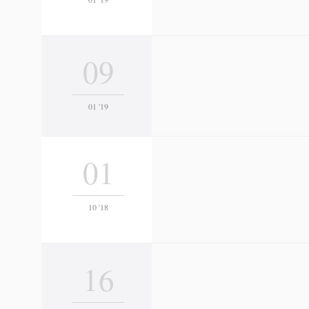
09
01 '19
01
10 '18
16