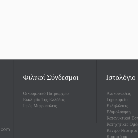
Φιλικοί Σύνδεσμοι
Ιστολόγιο
Οικουμενικό Πατριαρχείο
Ανακοινώσεις
Εκκλησία Της Ελλάδος
Γηροκομείο
Ιερές Μητροπόλεις
Εκδηλώσεις
Εξομολόγηση
Κατανυκτικοί Εσπ
Κατηχητικές Ομά
l.com
Κέντρο Νεότητος
Κοιμητήρια