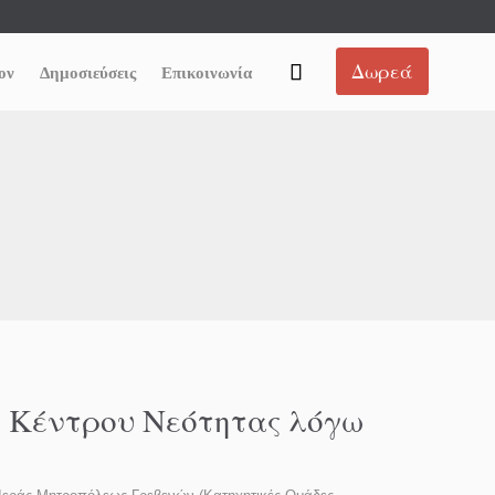
Skip
Δωρεά

ον
Δημοσιεύσεις
Επικοινωνία
to
content
 Κέντρου Νεότητας λόγω