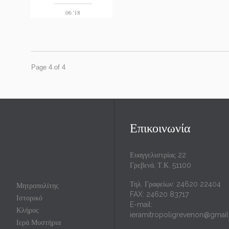
06 '18
Page 4 of 4
Επικοινωνία
Ευαγγελιστρίας 22
Γρεβενά, Τ.Κ. 51100
Τηλ. Γραφείων: 24620 22404
Μητροπολίτης
FAX: 24620 83717
Ιστορικό
E-mail:
Κλήρος
ieramitropoligrevenon@gmai
Ιερά Μυστήρια