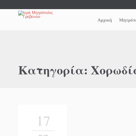
Αρχική
Μητρόπ
Κατηγορία:
Χορωδί
17
01 '19