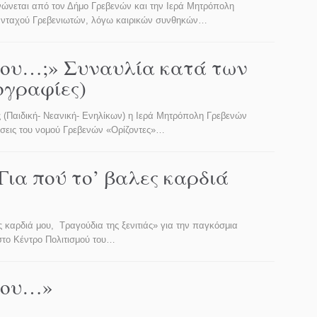
νώνεται από τον Δήμο Γρεβενών και την Ιερά Μητρόπολη
πανταχού Γρεβενιωτών, λόγω καιρικών συνθηκών…
 μου…;» Συναυλία κατά των
ογραφίες)
 (Παιδική- Νεανική- Ενηλίκων) η Ιερά Μητρόπολη Γρεβενών
σεις του νομού Γρεβενών «Ορίζοντες»…
ια πού το’ βαλες καρδιά
 καρδιά μου, Τραγούδια της ξενιτιάς» για την παγκόσμια
στο Κέντρο Πολιτισμού του…
 μου…»