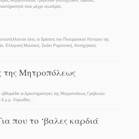
ς Ιεράς Μητροπόλεως Γρεβενών (Κατηχητικές Ομάδες,
αστήριοτητά τους μέχρι νεωτέρας.
αστέλλονται όλες οι δράσεις του Πνευματικού Κέντρου της
α, Ελληνική Μουσική, Σκάκι Ρομποτική, Κατηχητικές
ς της Μητροπόλεως
την εβδομάδα οι Δραστηριότητες της Μητροπόλεως Γρεβενών.
η 6 μ.μ. Χορωδίες…
ια που το ‘βαλες καρδιά