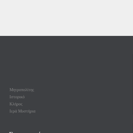
Μητροπολίτης
Ιστορικό
Κλήρος
Ιερά Μυστήρια