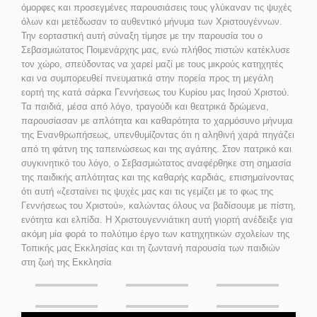
όμορφες και προσεγμένες παρουσιάσεις τους γλύκαναν τις ψυχές
όλων και μετέδωσαν το αυθεντικό μήνυμα των Χριστουγέννων.
Την εορταστική αυτή σύναξη τίμησε με την παρουσία του ο
Σεβασμιώτατος Ποιμενάρχης μας, ενώ πλήθος πιστών κατέκλυσε
τον χώρο, σπεύδοντας να χαρεί μαζί με τους μικρούς κατηχητές
και να συμπορευθεί πνευματικά στην πορεία προς τη μεγάλη
εορτή της κατά σάρκα Γεννήσεως του Κυρίου μας Ιησού Χριστού.
Τα παιδιά, μέσα από λόγο, τραγούδι και θεατρικά δρώμενα,
παρουσίασαν με απλότητα και καθαρότητα το χαρμόσυνο μήνυμα
της Ενανθρωπήσεως, υπενθυμίζοντας ότι η αληθινή χαρά πηγάζει
από τη φάτνη της ταπεινώσεως και της αγάπης. Στον πατρικό και
συγκινητικό του λόγο, ο Σεβασμιώτατος αναφέρθηκε στη σημασία
της παιδικής απλότητας και της καθαρής καρδιάς, επισημαίνοντας
ότι αυτή «ζεσταίνει τις ψυχές μας και τις γεμίζει με το φως της
Γεννήσεως του Χριστού», καλώντας όλους να βαδίσουμε με πίστη,
ενότητα και ελπίδα. Η Χριστουγεννιάτικη αυτή γιορτή ανέδειξε για
ακόμη μία φορά το πολύτιμο έργο των κατηχητικών σχολείων της
Τοπικής μας Εκκλησίας και τη ζωντανή παρουσία των παιδιών
στη ζωή της Εκκλησία