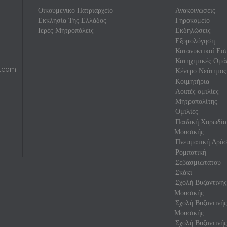
Οικουμενικό Πατριαρχείο
Ανακοινώσεις
Εκκλησία Της Ελλάδος
Γηροκομείο
Ιερές Μητροπόλεις
Εκδηλώσεις
Εξομολόγηση
Κατανυκτικοί Εσπ
Κατηχητικές Ομά
l.com
Κέντρο Νεότητος
Κοιμητήρια
Λοιπές ομιλίες
Μητροπολίτης
Ομιλίες
Παιδική Χορωδία
Μουσικής
Πνευματική Δρά
Ρομποτική
Σεβασμιωτάτου
Σκάκι
Σχολή Βυζαντινή
Μουσικής
Σχολή Βυζαντινή
Μουσικής
Σχολή Βυζαντινής