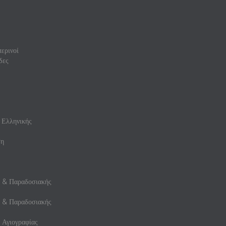
ερινοί
δες
 Ελληνικής
ση
ς & Παραδοσιακής
ς & Παραδοσιακής
 Αγιογραφίας