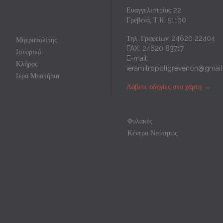
Ευαγγελιστρίας 22
Γρεβενά, Τ.Κ. 51100
Τηλ. Γραφείων: 24620 22404
Μητροπολίτης
FAX: 24620 83717
Ιστορικό
E-mail:
Κλήρος
ieramitropoligrevenon@gmai
Ιερά Μυστήρια
Λάβετε οδηγίες στο χάρτη
→
Φυλακές
Κέντρο Νεότητος