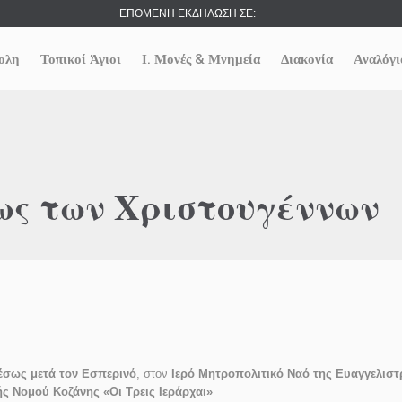
ΕΠΟΜΕΝΗ ΕΚΔΗΛΩΣΗ ΣΕ:
ολη
Τοπικοί Άγιοι
Ι. Μονές & Μνημεία
Διακονία
Αναλόγι
ως των Χριστουγέννων
έσως μετά τον Εσπερινό
, στον
Ιερό Μητροπολιτικό Ναό της Ευαγγελιστ
 Νομού Κοζάνης «Οι Τρεις Ιεράρχαι»