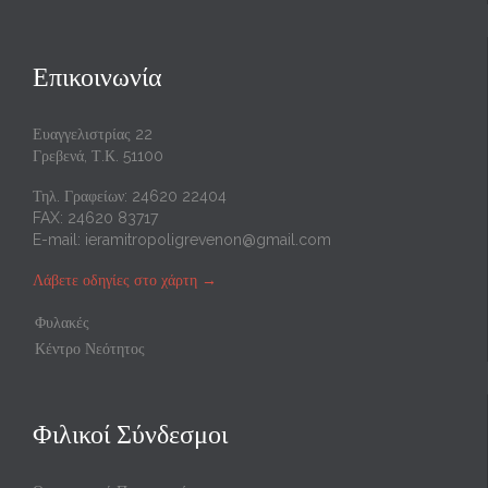
Επικοινωνία
Ευαγγελιστρίας 22
Γρεβενά, Τ.Κ. 51100
Τηλ. Γραφείων: 24620 22404
FAX: 24620 83717
E-mail:
ieramitropoligrevenon@gmail.com
Λάβετε οδηγίες στο χάρτη
→
Φυλακές
Κέντρο Νεότητος
Φιλικοί Σύνδεσμοι