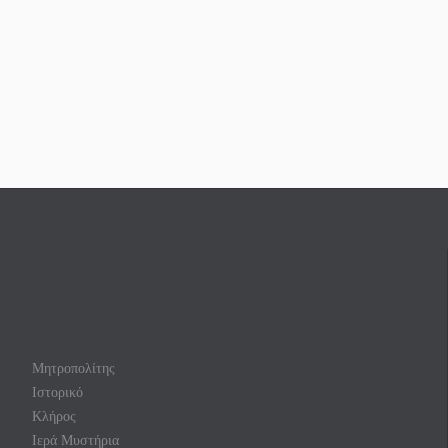
Μητροπολίτης
Ιστορικό
Κλήρος
Ιερά Μυστήρια