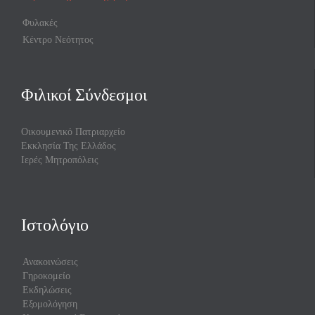
Φυλακές
Κέντρο Νεότητος
Φιλικοί Σύνδεσμοι
Οικουμενικό Πατριαρχείο
Εκκλησία Της Ελλάδος
Ιερές Μητροπόλεις
Ιστολόγιο
Ανακοινώσεις
Γηροκομείο
Εκδηλώσεις
Εξομολόγηση