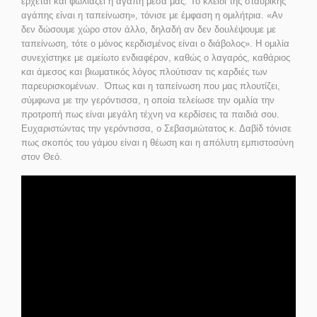
έρχεται και φωλιάζει η αγάπη μέσα μας. Το κλειδί της σταυρικής
αγάπης είναι η ταπείνωση», τόνισε με έμφαση η ομιλήτρια. «Αν
δεν δώσουμε χώρο στον άλλο, δηλαδή αν δεν δουλέψουμε με
ταπείνωση, τότε ο μόνος κερδισμένος είναι ο διάβολος». Η ομιλία
συνεχίστηκε με αμείωτο ενδιαφέρον, καθώς ο λαγαρός, καθάριος
και άμεσος και βιωματικός λόγος πλούτισαν τις καρδιές των
παρευρισκομένων. Όπως και η ταπείνωση που μας πλουτίζει,
σύμφωνα με την γερόντισσα, η οποία τελείωσε την ομιλία την
προτροπή πως είναι μεγάλη τέχνη να κερδίσεις τα παιδιά σου.
Ευχαριστώντας την γερόντισσα, ο Σεβασμιώτατος κ. Δαβίδ τόνισε
πως σκοπός του γάμου είναι η θέωση και η απόλυτη εμπιστοσύνη
στον Θεό.