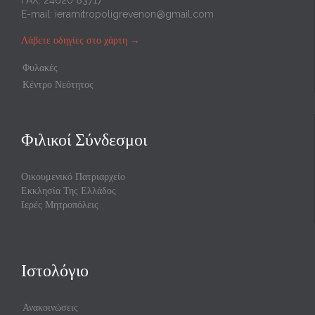
FAX: 24620 83717
E-mail:
ieramitropoligrevenon@gmail.com
Λάβετε οδηγίες στο χάρτη
→
Φυλακές
Κέντρο Νεότητος
Φιλικοί Σύνδεσμοι
Οικουμενικό Πατριαρχείο
Εκκλησία Της Ελλάδος
Ιερές Μητροπόλεις
Ιστολόγιο
Ανακοινώσεις