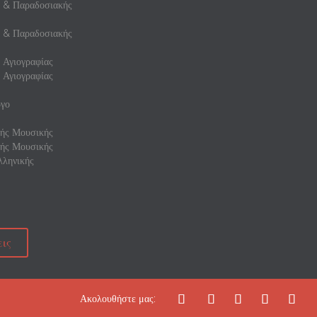
ς & Παραδοσιακής
ς & Παραδοσιακής
 Αγιογραφίας
 Αγιογραφίας
γο
ής Μουσικής
ής Μουσικής
ληνικής
ις





Ακολουθήστε μας: