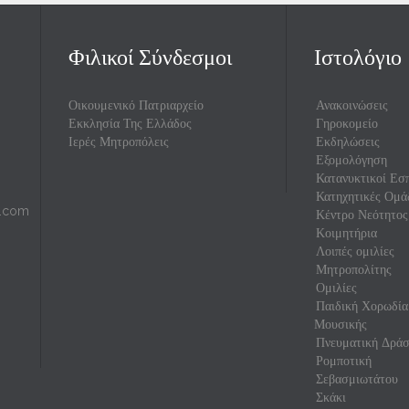
Φιλικοί Σύνδεσμοι
Ιστολόγιο
Οικουμενικό Πατριαρχείο
Ανακοινώσεις
Εκκλησία Της Ελλάδος
Γηροκομείο
Ιερές Μητροπόλεις
Εκδηλώσεις
Εξομολόγηση
Κατανυκτικοί Εσπ
Κατηχητικές Ομά
l.com
Κέντρο Νεότητος
Κοιμητήρια
Λοιπές ομιλίες
Μητροπολίτης
Ομιλίες
Παιδική Χορωδία
Μουσικής
Πνευματική Δρά
Ρομποτική
Σεβασμιωτάτου
Σκάκι