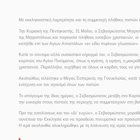
Με εκκλησιαστική λαμπρότητα και τη συμμετοχή πλήθους πιστών 
Την Κυριακή της Πεντηκοστής, 31 Μαΐου, ο Σεβασμιώτατος Μητροπο
της Μητροπόλεως και παρουσία πλήθους ευσεβών χριστιανών, οι ο
κατήλθε επί των Αγίων Αποστόλων «εν είδει πυρίνων γλωσσών».
Κατά το σύντομο αλλά ουσιαστικό κήρυγμά του, ο Σεβασμιώτατος 
καρπούς του Αγίου Πνεύματος, όπως η αγάπη, η ειρήνη, η μακροθυ
χριστιανού. Παράλληλα, ευχήθηκε σε όλους οι καρδιές τους να γί
Ακολούθως τελέστηκε ο Μέγας Εσπερινός της Γονυκλισίας, κατά τ
ενίσχυση και τον αγιασμό όλων των πιστών.
Το απόγευμα της ίδιας ημέρας, ο Σεβασμιώτατος μετέβη στο Καρπ
την ευκαιρία στους πιστούς της περιοχής να συμμετάσχουν στη βα
Προ της απολύσεως και του «Δι’ ευχών», ο Σεβασμιώτατος χειροθέτ
συνέπεια την Εκκλησία και να προοδεύει πνευματικά και προσωπ
Η ιερά ακολουθία ολοκληρώθηκε με τη λιτάνευση της ιεράς εικόνας