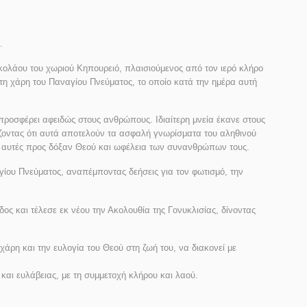
.
ικολάου του χωριού Κηπουρειό, πλαισιούμενος από τον ιερό κλήρο
τη χάρη του Παναγίου Πνεύματος, το οποίο κατά την ημέρα αυτή
προσφέρει αφειδώς στους ανθρώπους. Ιδιαίτερη μνεία έκανε στους
ίζοντας ότι αυτά αποτελούν τα ασφαλή γνωρίσματα του αληθινού
τές αυτές προς δόξαν Θεού και ωφέλεια των συνανθρώπων τους.
γίου Πνεύματος, αναπέμποντας δεήσεις για τον φωτισμό, την
ς και τέλεσε εκ νέου την Ακολουθία της Γονυκλισίας, δίνοντας
χάρη και την ευλογία του Θεού στη ζωή του, να διακονεί με
 και ευλάβειας, με τη συμμετοχή κλήρου και λαού.