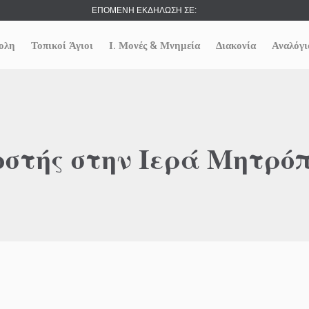
ΕΠΟΜΕΝΗ ΕΚΔΗΛΩΣΗ ΣΕ:
ολη
Τοπικοί Άγιοι
Ι. Μονές & Μνημεία
Διακονία
Αναλόγι
οστής στην Ιερά Μητρό