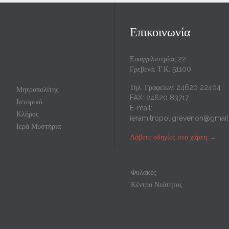
Επικοινωνία
Ευαγγελιστρίας 22
Γρεβενά, Τ.Κ. 51100
Τηλ. Γραφείων: 24620 22404
Μητροπολίτης
FAX: 24620 83717
Ιστορικό
E-mail:
Κλήρος
ieramitropoligrevenon@gmai
Ιερά Μυστήρια
Λάβετε οδηγίες στο χάρτη
→
Φυλακές
Κέντρο Νεότητος