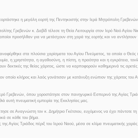
εορτάστηκε η μεγάλη εορτή της Πεντηκοστής στην Ιερά Μητρόπολη Γρεβενών
λίτης Γρεβενών κ. Δαβίδ τέλεσε τη Θεία Λειτουργία στον Ιερό Ναό Αγίου Ν
ποίοι προσήλθαν για να μετάσχουν στη χαρά της εορτής και να αντλήσουν 
αναφέρθηκε στα πλούσια χαρίσματα του Αγίου Πνεύματος, τα οποία ο Θεός 
μία, η χρηστότητα, η αγαθοσύνη, η πίστη, η πραότητα και η εγκράτεια, τον
νουν δεκτικές της θείας χάριτος, ώστε να καρποφορούν καθημερινά τις αρε
ον οποίο κλήρος και λαός γονάτισαν με κατάνυξη ενώπιον της χάριτος του Α
ερό Γρεβενών, όπου χοροστάτησε στον πανηγυρικό Εσπερινό της Αγίας Τριάδο
θιά αυτή πνευματική εμπειρία της Εκκλησίας μας.
ησε σε Αναγνώστη τον κ. Δημήτριο Γκέτσιου, ευχόμενος να έχει πάντοτε τη 
ικά σε κάθε τ
ου βήμα.
 της Αγίας Τριάδος πέριξ του Ιερού Ναού, μέσα σε κλίμα πνευματικής χαράς