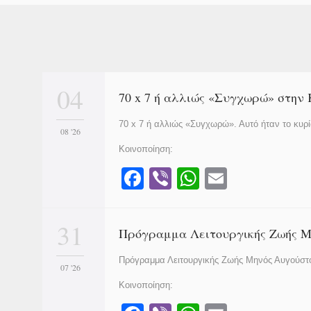
04
70 x 7 ή αλλιώς «Συγχωρώ» στη
70 x 7 ή αλλιώς «Συγχωρώ». Αυτό ήταν το κυ
08 '26
Κοινοποίηση:
F
Vi
W
E
a
b
h
m
c
er
at
ail
31
Πρόγραμμα Λειτουργικής Ζωής Μ
e
s
Πρόγραμμα Λειτουργικής Ζωής Μηνός Αυγούστου
b
A
07 '26
o
p
Κοινοποίηση: