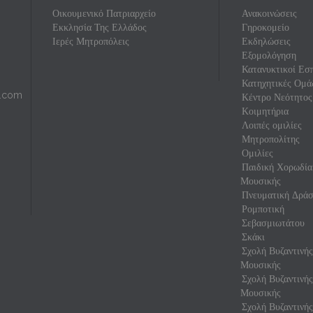
Οικουμενικό Πατριαρχείο
Ανακοινώσεις
Εκκλησία Της Ελλάδος
Γηροκομείο
Ιερές Μητροπόλεις
Εκδηλώσεις
Εξομολόγηση
Κατανυκτικοί Εσπ
Κατηχητικές Ομά
l.com
Κέντρο Νεότητος
Κοιμητήρια
Λοιπές ομιλίες
Μητροπολίτης
Ομιλίες
Παιδική Χορωδία
Μουσικής
Πνευματική Δρά
Ρομποτική
Σεβασμιωτάτου
Σκάκι
Σχολή Βυζαντινή
Μουσικής
Σχολή Βυζαντινή
Μουσικής
Σχολή Βυζαντινής