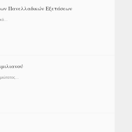
 των Πανελλαδικών Εξετάσεων
ικό…
ιμιλιανού
σμιώτατος…