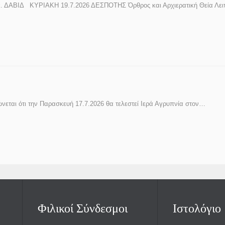
ΒΙΔ ΚΥΡΙΑΚΗ 19.7.2026 ΔΕΣΠΟΤΗΣ Όρθρος και Αρχιερατική Θεία Λει
εται ότι την Παρασκευή 17.7.2026 θα τελεστεί Ιερά Αγρυπνία στον…
Φιλικοί Σύνδεσμοι
Ιστολόγιο