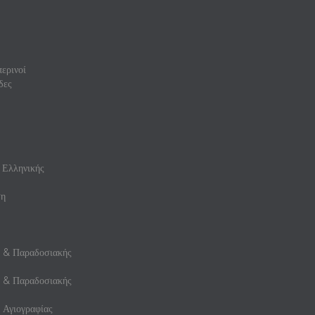
ερινοί
δες
 Ελληνικής
ση
ς & Παραδοσιακής
ς & Παραδοσιακής
 Αγιογραφίας