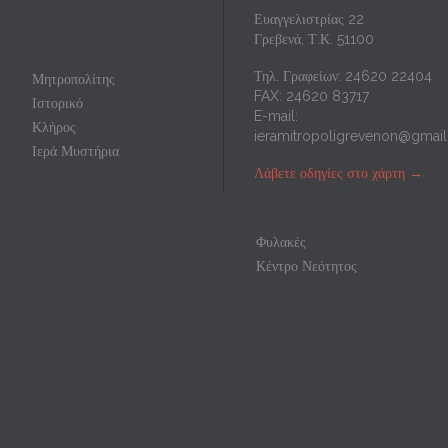
Ευαγγελιστρίας 22
o
p
Γρεβενά, Τ.Κ. 51100
k
Τηλ. Γραφείων: 24620 22404
Μητροπολίτης
FAX: 24620 83717
Ιστορικό
E-mail:
Κλήρος
ieramitropoligrevenon@gmai
Ιερά Μυστήρια
Λάβετε οδηγίες στο χάρτη
→
Φυλακές
Κέντρο Νεότητος