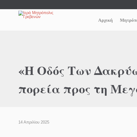
Αρχική
Μητρόπ
«Η Οδός Των Δακρύω
πορεία προς τη Με
14 Απριλίου 2025