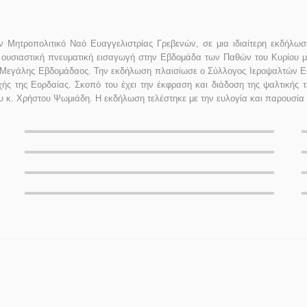
ν Μητροπολιτικό Ναό Ευαγγελιστρίας Γρεβενών, σε μια ιδιαίτερη εκδήλ
 ουσιαστική πνευματική εισαγωγή στην Εβδομάδα των Παθών του Κυρίου μα
αι Μεγάλης Εβδομάδαος. Την εκδήλωση πλαισίωσε ο Σύλλογος Ιεροψαλτών Εο
οχής της Εορδαίας. Σκοπό του έχει την έκφραση και διάδοση της ψαλτικής
του κ. Χρήστου Ψωμιάδη. Η εκδήλωση τελέστηκε με την ευλογία και παρουσί