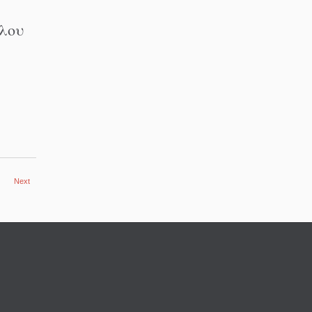
λου
Next