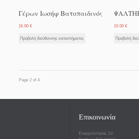
Γέρων Ιωσήφ Βατοπαιδινός
ΨΑΛΤΗ
16.00
€
10.00
€
Προβολή διεύθυνσης καταστήματος
Προβολή διε
Page 2 of 4
Επικοινωνία
Ευαγγελιστρίας 22