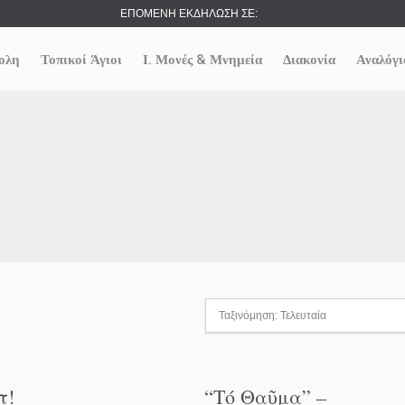
ΕΠΟΜΕΝΗ ΕΚΔΗΛΩΣΗ ΣΕ:
ολη
Τοπικοί Άγιοι
Ι. Μονές & Μνημεία
Διακονία
Αναλόγι
τ!
“Tό Θαῦμα” –