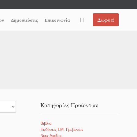
Skip
Δωρεά

ον
Δημοσιεύσεις
Επικοινωνία
to
content
Κατηγορίες Προϊόντων
Βιβλία
Εκδόσεις Ι.Μ. Γρεβενών
Νέες Αφίξεις