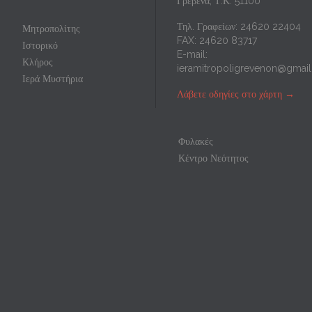
Γρεβενά, Τ.Κ. 51100
Τηλ. Γραφείων: 24620 22404
Μητροπολίτης
FAX: 24620 83717
Ιστορικό
E-mail:
Κλήρος
ieramitropoligrevenon@gmai
Ιερά Μυστήρια
Λάβετε οδηγίες στο χάρτη
→
Φυλακές
Κέντρο Νεότητος