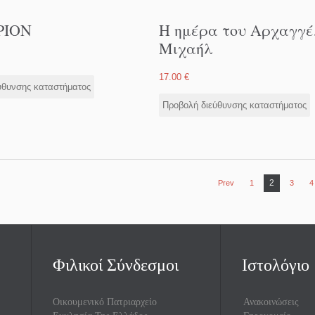
ΡΙΟΝ
Η ημέρα του Αρχαγγέ
Μιχαήλ
17.00
€
ύθυνσης καταστήματος
Προβολή διεύθυνσης καταστήματος
2
Prev
1
3
4
Φιλικοί Σύνδεσμοι
Ιστολόγιο
Οικουμενικό Πατριαρχείο
Ανακοινώσεις