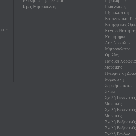
Εκκλησία Της Ελλάδος
Γηροκομείο
Ιερές Μητροπόλεις
Εκδηλώσεις
Εξομολόγηση
Κατανυκτικοί Εσπ
Κατηχητικές Ομά
l.com
Κέντρο Νεότητος
Κοιμητήρια
Λοιπές ομιλίες
Μητροπολίτης
Ομιλίες
Παιδική Χορωδία
Μουσικής
Πνευματική Δρά
Ρομποτική
Σεβασμιωτάτου
Σκάκι
Σχολή Βυζαντινή
Μουσικής
Σχολή Βυζαντινή
Μουσικής
Σχολή Βυζαντινής
Σχολή Βυζαντινής
Σχολή Γονέων