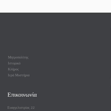
Μητροπολίτης
Ιστορικό
Κλήρος
Ιερά Μυστήρια
Επικοινωνία
Ευαγγελιστρίας 22