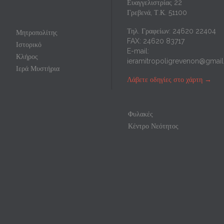
Ευαγγελιστρίας 22
Γρεβενά, Τ.Κ. 51100
Τηλ. Γραφείων: 24620 22404
Μητροπολίτης
FAX: 24620 83717
Ιστορικό
E-mail:
Κλήρος
ieramitropoligrevenon@gmai
Ιερά Μυστήρια
Λάβετε οδηγίες στο χάρτη
→
Φυλακές
Κέντρο Νεότητος