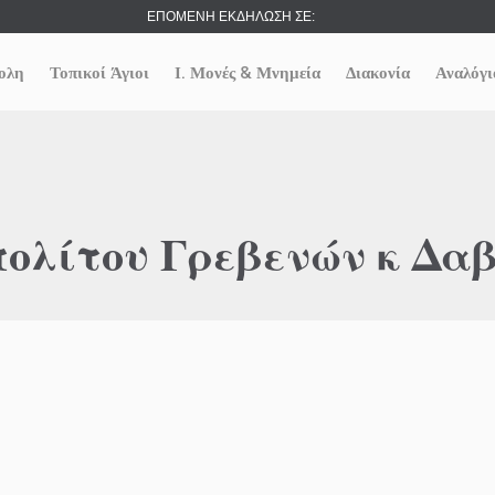
ΕΠΟΜΕΝΗ ΕΚΔΗΛΩΣΗ ΣΕ:
ολη
Τοπικοί Άγιοι
Ι. Μονές & Μνημεία
Διακονία
Αναλόγι
λίτου Γρεβενών κ Δαβ