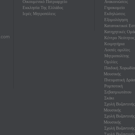
Οικουμενικό Πατριαρχείο
Ανακοινώσεις
Εκκλησία Της Ελλάδος
Γηροκομείο
Ιερές Μητροπόλεις
Εκδηλώσεις
Εξομολόγηση
Κατανυκτικοί Εσπ
Κατηχητικές Ομά
l.com
Κέντρο Νεότητος
Κοιμητήρια
Λοιπές ομιλίες
Μητροπολίτης
Ομιλίες
Παιδική Χορωδία
Μουσικής
Πνευματική Δρά
Ρομποτική
Σεβασμιωτάτου
Σκάκι
Σχολή Βυζαντινή
Μουσικής
Σχολή Βυζαντινή
Μουσικής
Σχολή Βυζαντινής
Σχολή Βυζαντινής