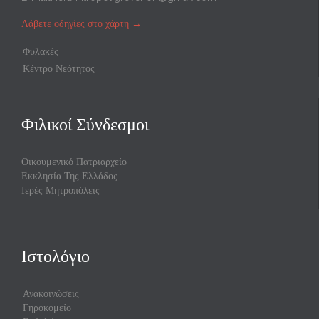
Λάβετε οδηγίες στο χάρτη
→
Φυλακές
Κέντρο Νεότητος
Φιλικοί Σύνδεσμοι
Οικουμενικό Πατριαρχείο
Εκκλησία Της Ελλάδος
Ιερές Μητροπόλεις
Ιστολόγιο
Ανακοινώσεις
Γηροκομείο