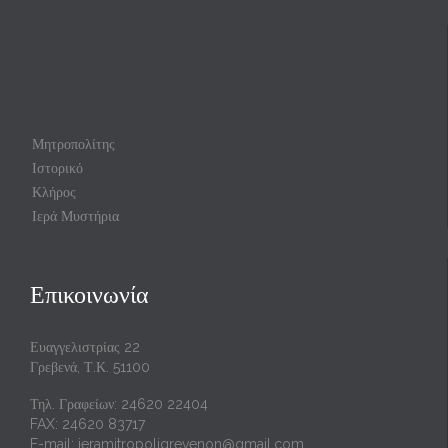
Μητροπολίτης
Ιστορικό
Κλήρος
Ιερά Μυστήρια
Επικοινωνία
Ευαγγελιστρίας 22
Γρεβενά, Τ.Κ. 51100
Τηλ. Γραφείων: 24620 22404
FAX: 24620 83717
E-mail:
ieramitropoligrevenon@gmail.com