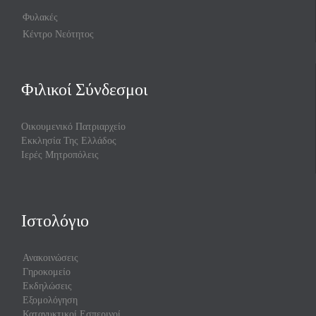
Φυλακές
Κέντρο Νεότητος
Φιλικοί Σύνδεσμοι
Οικουμενικό Πατριαρχείο
Εκκλησία Της Ελλάδος
Ιερές Μητροπόλεις
Ιστολόγιο
Ανακοινώσεις
Γηροκομείο
Εκδηλώσεις
Εξομολόγηση
Κατανυκτικοί Εσπερινοί