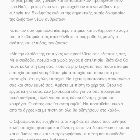
Πλήθος μαθητών, γονέων και εκπαιδευτικών προσήλθαν στον
Ιερό Ναό, προκειμένου να προσευχηθούν και να λάβουν την
ευλογία της Εκκλησίας ενόψει της σημαντικής αυτής δοκιμασίας
της ζωής των νέων ανθρώπων.
Κατά τον σύντομο αλλά ιδιαίτερα πατρικό και ενθαρρυντικό λόγο
του, ο Σεβασμιώτατος απευθύνθηκε στους μαθητές με λόγια
αγάπης και ελπίδας, τονίζοντας:
«Με την ελπίδα της επιτυχίας να προσέλθετε στις εξετάσεις σας.
Με αισιοδοξία, ηρεμία και χωρίς άγχος ή απελπισία, διότι όλα θα
πάνε καλά στη ζωή σας. Ποτέ να μην ξεχνάτε πως πίσω από μία
επιτυχία μπορεί να κρύβεται μία αποτυχία και πίσω από μία
αποτυχία μία μεγάλη επιτυχία. Να έχετε εμπιστοσύνη στον αγώνα
σας και στον εαυτό σας. Αφήστε με πίστη το χέρι του Θεού να
εργαστεί για εσάς. Δεν βρίσκομαι εδώ για να σας προσφέρω
ψευδαισθήσεις, αλλά για να σας δώσω δύναμη, χαρά και
κουράγιο. Ο κόπος σας θα ανταμειφθεί. Να πορευθείτε μακριά
από το άγχος και με πίστη ότι όλα θα οδηγήσουν στο καλό».
Ο Σεβασμιώτατος ευχήθηκε από καρδιάς σε όλους τους μαθητές
καλή επιτυχία, φωτισμό και δύναμη, ώστε να δικαιωθούν οι κόποι
και οι θυσίες τους και να προχωρήσουν με πίστη και αισιοδοξία